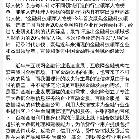
球人物》杂志每年针对不同领域打造的行业领军人物榜
单，能够入选环球人物榜的都是行业内具有突出贡献的杰
出人物。“金融科技领军人物榜”今年首次聚焦金融科技领
域，选取了国内外近200家金融科技企业作为评级样本，经
过专业研究机构的认真筛选，最终评选出金融科技领域极
具影响力的20位领军人物。本次榜单评选旨在以“人物”为
轴，记录时代步伐，聚焦近年来涌现的金融科技领军企业
和杰出领导者，宣传和促进中国金融科技领域的健康发
展。
近年来互联网金融行业迅速发展，互联网金融机构在
繁荣我国金融市场、丰富金融体系的同时，也带来了不可
小觑的风险。而我国现行的以央行主导的征信体系由于有
限的覆盖，并不能够充分满足互联网金融发展的需求。正
是看到金融行业发展面临的迫切需求，张韶峰创立了专注
于大数据金融信息服务的企业百融金服。百融金服是一家
数据驱动的科技金融公司，利用大数据技术为金融行业企
业提供客户全生命周期管理产品和服务。在张韶峰的带领
下，百融金服利用自身积累的海量线上线下融合数据以及
超强的大数据处理和建模能力，为信贷行业用户提供包括
贷前营销获客、反欺诈，信用评估，贷中管控以及贷后管
理在内的产品和服务;为保险、基金、理财等金行业用户提