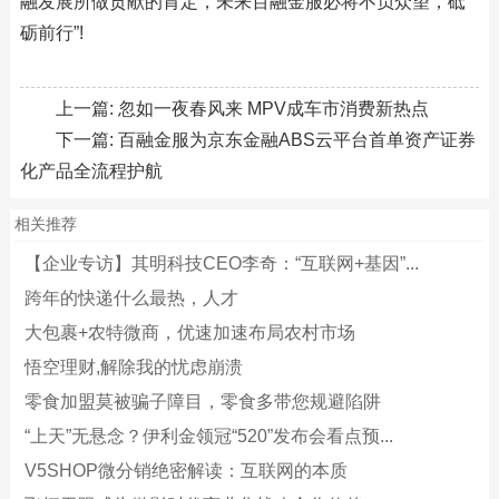
融发展所做贡献的肯定，未来百融金服必将不负众望，砥
砺前行”!
上一篇:
忽如一夜春风来 MPV成车市消费新热点
下一篇:
百融金服为京东金融ABS云平台首单资产证券
化产品全流程护航
相关推荐
【企业专访】其明科技CEO李奇：“互联网+基因”...
跨年的快递什么最热，人才
大包裹+农特微商，优速加速布局农村市场
悟空理财,解除我的忧虑崩溃
零食加盟莫被骗子障目，零食多带您规避陷阱
“上天”无悬念？伊利金领冠“520”发布会看点预...
V5SHOP微分销绝密解读：互联网的本质