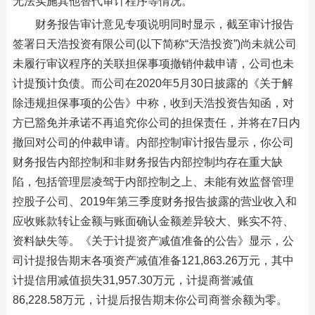
无法实施其他替代审计程序等情况。
财务报告审计意见专项说明同时显示，截至审计报告
签署日天浩投资有限公司(以下简称“天浩投资”)尚未就公司
未履行审议程序的关联担保事项撤销仲裁申请，公司也未
计提预计负债。而公司在2020年5月30日披露的《关于解
除违规担保事项的公告》中称，收到天浩投资告知函，对
方已豁免并承诺不再追究你公司的担保责任，并将在7日内
撤回对公司的仲裁申请。内部控制审计报告显示，你公司
财务报告内部控制和非财务报告内部控制均存在重大缺
陷，包括管理层凌驾于内部控制之上、未能有效监督管理
控股子公司、2019年第三季度财务报告披露的营业收入和
应收账款转让金额与账面确认金额差异较大、账实不符、
资料缺失等。《关于计提资产减值准备的公告》显示，公
司计提报告期末各项资产减值准备121,863.26万元，其中
计提信用减值损失31,957.30万元，计提商誉减值
86,228.58万元，计提后报告期末你公司商誉余额为零。