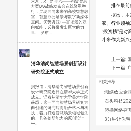
未来，才“智”非凡——鸿合智慧
排在最前
方案BG战略发布会在线隆重举
行，展现面向未来的高校智慧教
据悉，本
室、智慧办公场景与数字新媒体
空间。优势资源+丰富场景的双
家、行业领袖
向赋能，必将爆发出巨大的力
“投资榜”是
量。 发布...
斗米作为新兴
上一篇:
清华清尚智慧场景创新设计
下一篇:
研究院正式成立
相关推荐
据报道，清华清尚智慧场景创新
蝴蝶效应金
设计研究院近日在清华大学正式
成立。记者从清华大学美术学院
石头科技20
获悉，这一面向智慧场景研究方
向创建的研究院将融合艺术与科
爬梯网络召
技，着力打造智慧场景领域领先
的、具备创新能力的原创设计
3分钟让你明
平...