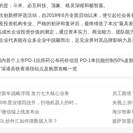
的是：斗米、必互科技、顶象、格灵深瞳和极智嘉。
次创新榜评选活动，自2018年6月全面启动以来，便引起社会
及投资机构专业、严格的初评和复评后，最终缔造了本次“最具发
对高成长企业投资价值的测定，通过资本实力、商业能力、团队能
企业代表能在众多企业中脱颖而出，足见业界对其品牌影响力及
国内首个上市PD-1抗癌药公布药价信息 PD-1单抗能控制50%
广深港高铁香港段站点及购票攻略一览
控新年战略浮现 发力七大核心业务
员工困境
20年度业绩四连升，扫地机器人的时...
央视上演中
开微信端上线发布会
海尔智家
白,炒外汇如何借数据入市？
披萨加盟