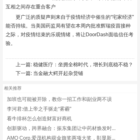
互相之间存在重合客户
更广泛的质疑声则来自于疫情经济中催生的“宅家经济”
能否持续。当美国药监局有望在本周内批准辉瑞疫苗接种
之际，对疫情结束的乐观情绪，将让DoorDash面临信任考
验。
上一篇:
稳健医疗：坐拥全棉时代，增长到底稳不稳？
下一篇:
当金融大鳄开起杂货铺
相关推荐
加班也可能被开除，教你一招工作和副业两不误
李河君:借上帝之手驱走“雾霾”
看牛排杯怎么创造财富好商机
创新驱动，跨界融合：振东集团让中药材焕发时...
AMO Corp.爱茂机构获金旗奖两项大奖，彰显新...