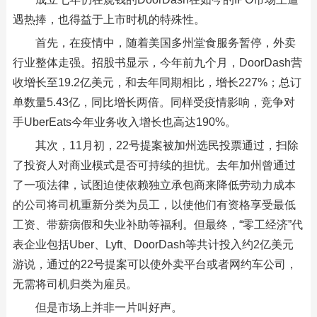
遇热捧，也得益于上市时机的特殊性。
首先，在疫情中，随着美国多州堂食服务暂停，外卖
行业整体走强。招股书显示，今年前九个月，DoorDash营
收增长至19.2亿美元，和去年同期相比，增长227%；总订
单数量5.43亿，同比增长两倍。同样受疫情影响，竞争对
手UberEats今年业务收入增长也高达190%。
其次，11月初，22号提案被加州选民投票通过，扫除
了投资人对商业模式是否可持续的担忧。去年加州曾通过
了一项法律，试图迫使依赖独立承包商来降低劳动力成本
的公司将司机重新分类为员工，以使他们有资格享受最低
工资、带薪病假和失业补助等福利。但最终，“零工经济”代
表企业包括Uber、Lyft、DoorDash等共计投入约2亿美元
游说，通过的22号提案可以使外卖平台或者网约车公司，
无需将司机归类为雇员。
但是市场上并非一片叫好声。