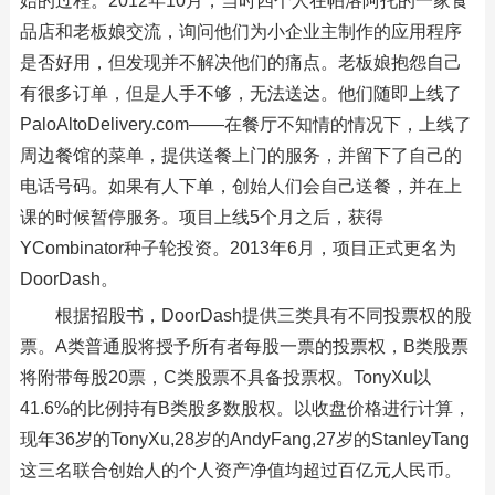
始的过程。2012年10月，当时四个人在帕洛阿托的一家食
品店和老板娘交流，询问他们为小企业主制作的应用程序
是否好用，但发现并不解决他们的痛点。老板娘抱怨自己
有很多订单，但是人手不够，无法送达。他们随即上线了
PaloAltoDelivery.com——在餐厅不知情的情况下，上线了
周边餐馆的菜单，提供送餐上门的服务，并留下了自己的
电话号码。如果有人下单，创始人们会自己送餐，并在上
课的时候暂停服务。项目上线5个月之后，获得
YCombinator种子轮投资。2013年6月，项目正式更名为
DoorDash。
根据招股书，DoorDash提供三类具有不同投票权的股
票。A类普通股将授予所有者每股一票的投票权，B类股票
将附带每股20票，C类股票不具备投票权。TonyXu以
41.6%的比例持有B类股多数股权。以收盘价格进行计算，
现年36岁的TonyXu,28岁的AndyFang,27岁的StanleyTang
这三名联合创始人的个人资产净值均超过百亿元人民币。