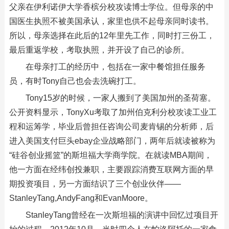
父亲在伊利诺伊大学香槟分校攻读博士学位。但母亲的中
国医生执照不被美国承认，家里也供不起母亲同时读书。
所以，母亲选择在此后的12年里先工作，同时打三份工，
最后重返学校，考取执照，并开设了自己的诊所。
在母亲打工的经历中，包括在一家中餐馆担任服务
员，有时Tony自己也会去洗碗打工。
Tony15岁的时候，一家人搬到了美国加州的圣荷塞。
公开资料显示，TonyXu考取了加州伯克利分校攻读工业工
程和运筹学，毕业后曾担任咨询公司麦肯锡的分析师，后
进入美国支付巨头ebay企业战略部门，两年后就读被称为
“硅谷创业摇篮”的斯坦福大学商学院。在就读MBA期间，
他一方面在经纬创投兼职，主要跟踪消费互联网方面的早
期投资项目，另一方面结识了三个创业伙伴——
StanleyTang,AndyFang和EvanMoore。
StanleyTang曾经在一次斯坦福的演讲中回忆过项目开