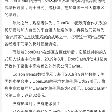
EdisonTrends的报告，郊区和低线城市的本地食品配送物
流增长速度，高于纽约、洛杉矶、芝加哥等一线大都市区
的增速。
除此之外，观察者认为，DoorDash把没有合作关系的
餐厅提前加入自己的平台进入配送体系，再将他们发展为
“会员商家”也是快速拓展的战略之一。尽管这一“狼性战略”
曾经遭来商家的反对甚至诉讼。
而随着DoorDash在郊区占据优势后，它通过并购的方
式切入城市中心地带。2019年8月，DoorDash斥资4.1亿美
元收购了聚集中高端餐饮的外卖公司Caviar。
EdisonTrends数据显示，基于2019年9月的数据，美
国外卖平台中，UberEats的平均客单价最低为27美元，聚
焦中高端餐厅的Caviar客单价最高为42美元，DoorDash排
名第二高，达到32美元。
没有护城河，没有忠诚度？
成立七年仍在烧钱的DoorDash在如今的IPO市场上遭