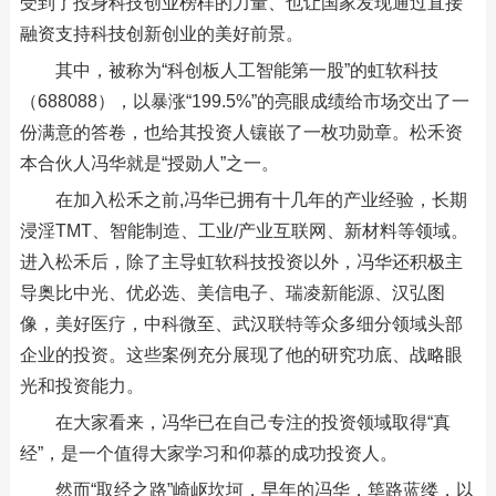
受到了投身科技创业榜样的力量、也让国家发现通过直接
融资支持科技创新创业的美好前景。
其中，被称为“科创板人工智能第一股”的虹软科技
（688088），以暴涨“199.5%”的亮眼成绩给市场交出了一
份满意的答卷，也给其投资人镶嵌了一枚功勋章。松禾资
本合伙人冯华就是“授勋人”之一。
在加入松禾之前,冯华已拥有十几年的产业经验，长期
浸淫TMT、智能制造、工业/产业互联网、新材料等领域。
进入松禾后，除了主导虹软科技投资以外，冯华还积极主
导奥比中光、优必选、美信电子、瑞凌新能源、汉弘图
像，美好医疗，中科微至、武汉联特等众多细分领域头部
企业的投资。这些案例充分展现了他的研究功底、战略眼
光和投资能力。
在大家看来，冯华已在自己专注的投资领域取得“真
经”，是一个值得大家学习和仰慕的成功投资人。
然而“取经之路”崎岖坎坷，早年的冯华，筚路蓝缕，以