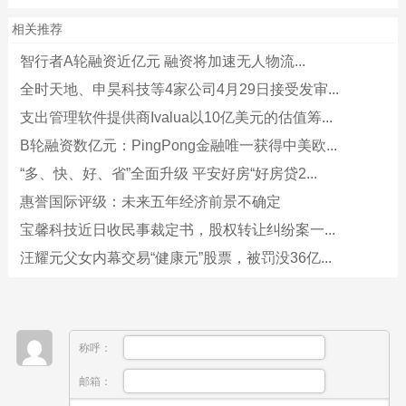
相关推荐
智行者A轮融资近亿元 融资将加速无人物流...
全时天地、申昊科技等4家公司4月29日接受发审...
支出管理软件提供商Ivalua以10亿美元的估值筹...
B轮融资数亿元：PingPong金融唯一获得中美欧...
“多、快、好、省”全面升级 平安好房“好房贷2...
惠誉国际评级：未来五年经济前景不确定
宝馨科技近日收民事裁定书，股权转让纠纷案一...
汪耀元父女内幕交易“健康元”股票，被罚没36亿...
称呼：
邮箱：