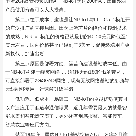
电流2G模组约为800mA，NB-IoT为约200mA，因而终端
产品使用寿命可以大大提高。
第二点在于成本，这也是让NB-IoT与LTE Cat 1模组开
始广泛推广的直接原因。因为上游芯片的降价和模组技术
的成熟，NB-IoT模组的价格已从最初的40-50美元降低至5
美元左右，国内价格甚至已经到了3美元，促使终端用户更
新换代，加速出货。
第三点原因是部署方便、运营商建设基站成本低。由
于NB-IoT构建于蜂窝网络，只消耗大约180KHz的带宽，
可直接部署于2G/3G/4G网络，现有无线网络基站的射频与
天线能够复用，运营商升级平滑。
低功耗、低成本、易覆盖，NB-IoT的卓越优势使其可
以广泛应用于低速率通信场景，近几年需要最大的就是智
能水表和智能燃气表了，另外还有烟感报警、智能停车、
智慧农业等应用方向。
截至19年底，国内NB-IoT基站突破70万，20年2月连