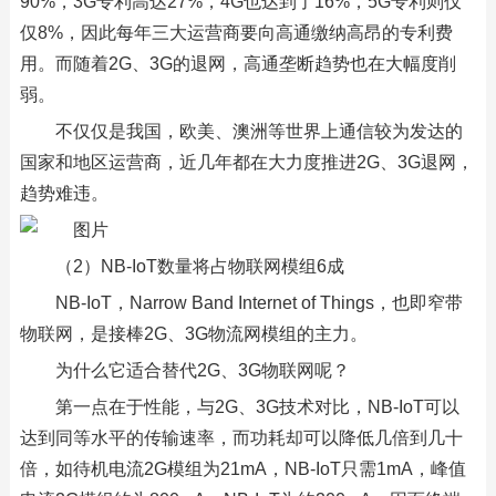
90%，3G专利高达27%，4G也达到了16%，5G专利则仅
仅8%，因此每年三大运营商要向高通缴纳高昂的专利费
用。而随着2G、3G的退网，高通垄断趋势也在大幅度削
弱。
不仅仅是我国，欧美、澳洲等世界上通信较为发达的
国家和地区运营商，近几年都在大力度推进2G、3G退网，
趋势难违。
（2）NB-IoT数量将占物联网模组6成
NB-IoT，Narrow Band Internet of Things，也即窄带
物联网，是接棒2G、3G物流网模组的主力。
为什么它适合替代2G、3G物联网呢？
第一点在于性能，与2G、3G技术对比，NB-IoT可以
达到同等水平的传输速率，而功耗却可以降低几倍到几十
倍，如待机电流2G模组为21mA，NB-IoT只需1mA，峰值