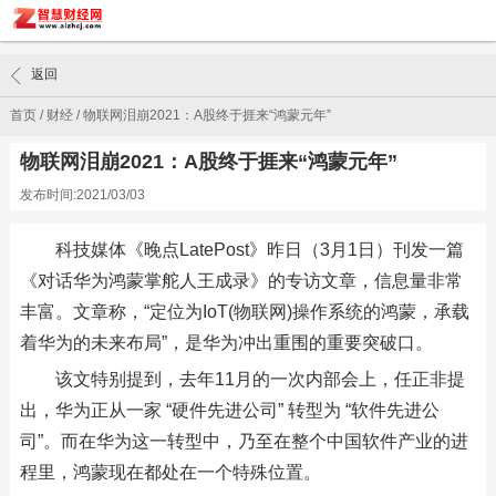
返回
首页
/
财经
/
物联网泪崩2021：A股终于捱来“鸿蒙元年”
物联网泪崩2021：A股终于捱来“鸿蒙元年”
发布时间:2021/03/03
科技媒体《晚点LatePost》昨日（3月1日）刊发一篇
《对话华为鸿蒙掌舵人王成录》的专访文章，信息量非常
丰富。文章称，“定位为IoT(物联网)操作系统的鸿蒙，承载
着华为的未来布局”，是华为冲出重围的重要突破口。
该文特别提到，去年11月的一次内部会上，任正非提
出，华为正从一家 “硬件先进公司” 转型为 “软件先进公
司”。而在华为这一转型中，乃至在整个中国软件产业的进
程里，鸿蒙现在都处在一个特殊位置。