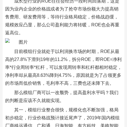
成长型行业的ROE往往会经历一段时间回落期，这是
因为业内企业的价格战或者为了抢夺市场份额大力提高销
售费用、研发费用等，等待行业格局稳定，价格战趋缓，
规模效应凸显，那么公司盈利能力将转暖，ROE也会再重
返高位。
目前模组行业就处于以利润换市场的时期，ROE从最
高的27.8%下滑到19年的11.2%，拆分ROE，即ROE=净利
率*行业周转率*杠杆，可以发现周转率和杠杆都相对稳定，
净利率却从最高8.63%降到4.75%，原因就是为了占领更多
的市场而低价销售，毛利率不高，三费也还未降下去。
那么模组厂商可以一改颓势，提高盈利水平吗？我们
的判断是应该不久就能实现。
其一，模组行业整合很快，规模化也不断加强，格局
初步稳定，行业价格战预计接近尾声了，2019年国内模组
厂商移远通信、广和通、日海智能、有方科技、美格智能