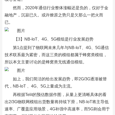
然而，2020年通信行业整体涨幅还是负的，仅好于金
融地产，沉寂已久。或许燎原之势只是欠那么一把火而
已。
【3】NB-IoT、4G、5G模组是行业发展趋势
第1点提到了物联网未来几年与NB-IoT、4G、5G通信
技术联系最为紧密，而这三类的模组都属于蜂窝类模组，
所以本文主要讨论的是蜂窝类无线通信模组。
如上，我们简洁的给出发展趋势，即2G/3G逐渐被替
代，NB-IoT 、4G、5G上量成为主流。
再根据Telit的预估数据作图，从量上更清晰具体的看
出2/3G物联网模组出货数量将持续下滑，NB-IoT将主导低
速率、广覆盖应用场景，4G补强中高速率，而5G则会用于