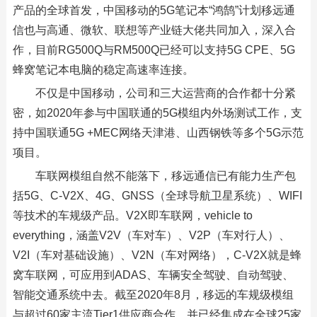
产品的全球首发，中国移动的5G笔记本“鸿鹄”计划移远通
信也与高通、微软、联想等产业链大佬共同加入，深入合
作，目前RG500Q与RM500Q已经可以支持5G CPE、5G
蜂窝笔记本电脑的稳定高速率连接。
不仅是中国移动，公司和三大运营商的合作都十分紧
密，如2020年参与中国联通的5G模组内外场测试工作，支
持中国联通5G +MEC网络天津港、山西钢铁等多个5G示范
项目。
车联网模组自然不能落下，移远通信已有能力生产包
括5G、C-V2X、4G、GNSS（全球导航卫星系统）、WIFI
等技术的车规级产品。V2X即车联网，vehicle to
everything，涵盖V2V（车对车）、V2P（车对行人）、
V2I（车对基础设施）、V2N（车对网络），C-V2X就是蜂
窝车联网，可应用到ADAS、车辆安全驾驶、自动驾驶、
智能交通系统中去。截至2020年8月，移远的车规级模组
与超过60家主流Tier1供应商合作，并已经集成在全球25家