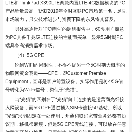
LTE和ThinkPad X390LTE两款内置LTE-4G数据模块的PC
产品销量最高，斩获2019年全时互联PC市场第一名，足见
市场潜力，只欠技术进步与资费下降的东风将其普及。
另外高通针对“PC特性”的调研报告中，60％用户愿意
为PC具备千兆级LTE连接的性能而买单，显示5G时期PC
端具备高消费需求市场。
（4）5G CPE
说到WIFI的局限性，不得不提另一个5G时期大概率的
物联网黄金赛道——CPE，即Customer Premise
Equipment，直译是客户前置设备。实际作用是将4/5G信
号转化为Wi-Fi信号，类似于“光猫”。
与“光猫”的区别在于“光猫”向上连接的是运营商光纤接
入网设备，而5G CPE通过插入SIM卡连接5G基站。所以
“光猫”只能固定在一处使用，开通和取消宽带业务还都有协
议期，移机很麻烦，但是5G CPE无线连接，可以放在任意