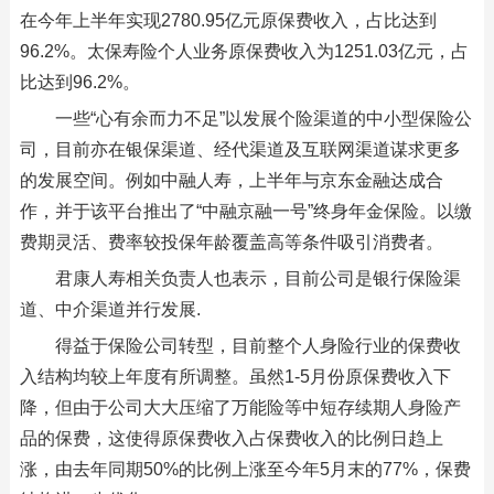
在今年上半年实现2780.95亿元原保费收入，占比达到
96.2%。太保寿险个人业务原保费收入为1251.03亿元，占
比达到96.2%。
一些“心有余而力不足”以发展个险渠道的中小型保险公
司，目前亦在银保渠道、经代渠道及互联网渠道谋求更多
的发展空间。例如中融人寿，上半年与京东金融达成合
作，并于该平台推出了“中融京融一号”终身年金保险。以缴
费期灵活、费率较投保年龄覆盖高等条件吸引消费者。
君康人寿相关负责人也表示，目前公司是银行保险渠
道、中介渠道并行发展.
得益于保险公司转型，目前整个人身险行业的保费收
入结构均较上年度有所调整。虽然1-5月份原保费收入下
降，但由于公司大大压缩了万能险等中短存续期人身险产
品的保费，这使得原保费收入占保费收入的比例日趋上
涨，由去年同期50%的比例上涨至今年5月末的77%，保费