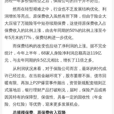
历经一年多价值转型之后，保险公司的日子并不好过。
然而在转型艰难之中，行业也不乏发展结构优化、利
润增长等亮点。原保费收入虽然有所下降，但由于险企大
大压缩了万能险等中短存续期保费，这使得原保费收入占
保费收入的比例上涨，由去年同期的50%的比例上涨至今
年5月末的77%，保费结构进一步优化。
而保费结构的改变也拉动了净利润的上涨。据不完全
统计，今年上半年，68家人身险净利润总额高达119亿
元，与去年同期的9.5亿元相比，增长了11倍之多。
从利润状况来看，对于保险公司而言，最坏的时代或
许已经过去。在当前金融环境下，股市萎靡不振、债市回
暖有限、再加上P2P爆雷事件频出，资管新规配套细则正
式落地后，银行理财产品打破刚兑，届时，保险产品或将
因其特有的保障型、保值性、具备一定的固收性（年金
险、分红险）等优势，迎来更多发展机会。
总规模保费、原保费收入双降