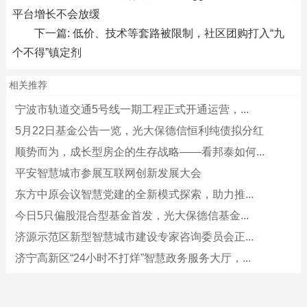
平台增长不会放缓
下一篇:
低价、技术等套路被限制，社区团购打入“九
个不得”镇定剂
相关推荐
宁波市轨道交通5号线一期工程正式开通运营，...
5月22日基金公告一览，光大保德信恒利纯债拟分红
顺势而为，成长型房企的生存战略——看邦泰如何...
平安智慧城市参展互联网创新发展大会
东方中原会议智慧党建的全新模式探索，助力推...
今日5只偏股混合型基金首发，光大保德信基金...
济源示范区新型智慧城市建设专家咨询委员会正...
济宁高新区“24小时不打烊”智慧政务服务大厅，...