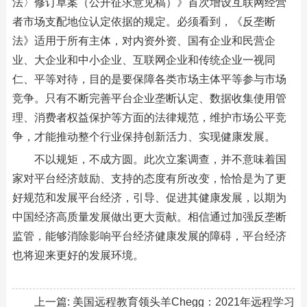
法〉修订草案（公开征求意见稿）》首次增设互联网经营
者市场支配地位认定依据的规定。必须看到，《反垄断
法》适用于所有主体，对内资外资、国有企业和民营企
业、大企业和中小企业、互联网企业和传统企业一视同
仁、平等对待，目的是要保障各类市场主体平等参与市场
竞争。只有不断完善平台企业垄断认定、数据收集使用管
理、消费者权益保护等方面的法律规范，维护市场公平竞
争，才能推动整个行业保持创新活力、实现健康发展。
不以规矩，不成方圆。此次立案调查，并不意味着国
家对平台经济鼓励、支持的态度有所改变，恰恰是为了更
好规范和发展平台经济，引导、促进其健康发展，以期为
中国经济高质量发展做出更大贡献。相信通过加强反垄断
监管，能够消除影响平台经济健康发展的障碍，平台经济
也将迎来更好的发展环境。
上一篇:
美国远程教育领头羊Chegg：2021年远程学习