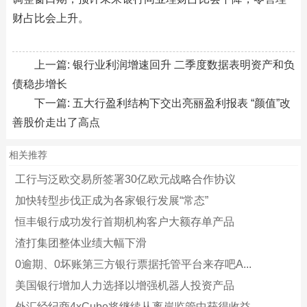
财占比会上升。
上一篇:
银行业利润增速回升 二季度数据表明资产和负
债稳步增长
下一篇:
五大行盈利结构下交出亮丽盈利报表 “颜值”改
善股价走出了高点
相关推荐
工行与泛欧交易所签署30亿欧元战略合作协议
加快转型步伐正成为各家银行发展“常态”
恒丰银行成功发行首期机构客户大额存单产品
渣打集团整体业绩大幅下滑
0逾期、0坏账第三方银行票据托管平台来存吧A...
美国银行增加人力选择以增强机器人投资产品
外汇经纪商4xCube将继续从离岸监管中获得收益