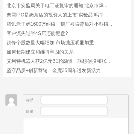
北京市安监局关于电工证复审的通知 北京市焊...
奈雪IPO是奶茶店的投资人的上市“实验品”吗？
腾讯老干妈1600万纠纷：鹅厂被骗背后对小型招...
客户流失过半4S店还能翻盘?
跌停个股数量大幅增加 市场抛压明显加重
如何长期建立和维持牢固的关系
艾利特机器人获2亿元B1轮融资，联想创投和张...
坚守品质+创新营销，金鹿35周年迸发新活力
称呼：
邮箱：