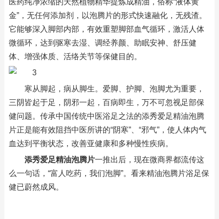
医药纯净浓缩的天然植物精华提炼成精油，俗称“液体黄
金”，无任何添加剂，以泡腾片的形式快速融化，无残渣。
它能够深入脚部内部，有效重塑脚部血气循环，激活人体
微循环，达到驱寒去湿、调经养颜、助眠安神、舒压健
体、增强体质、活络关节等保健目的。
寒从脚起，病从脚生。爱脚、护脚、泡脚尤为重要，
三阴皆起于足，阴邪一起，百病即生，万不可忽视足部保
健问题。传承中国传统中医浴足之法的添秀爱足精油泡腾
片正是能有效阻挡中医所讲的“阴寒”、“邪气”，使人体内气
血达到平衡状态，改善亚健康和多种慢性疾病。
添秀爱足精油泡腾片
一推出后，现在微商界都流传这
么一句话，“富人吃药，我们泡脚”。看来精油泡腾片浴足保
健已蔚然成风。