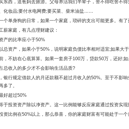
买东西，送爸妈去旅游。父母养活我们半辈子，舍不得吃舍不得
、化妆品;要付水电网费;要买菜、柴米油盐……
一个单身狗的日常，如果一个家庭，琐碎的支出可能更多。有了
工薪家庭，有几点理财建议：
资产的比率应小于50%
以总资产，如果小于50%，说明家庭负债比率相对适宜;如果大于
前，不妨在心底算算。如果一套房子100万，贷款50万，还好;如
占总收入的多少才不会影响生活品质?
，银行规定借款人的月还款额不超过月收入的50%。至于不影响
能再多了。
最好超过50%
等于投资资产除以净资产。这一比例能够反应家庭通过投资实现
投资比例在50%以上，那么恭喜，你的家庭财富有可能处于一个