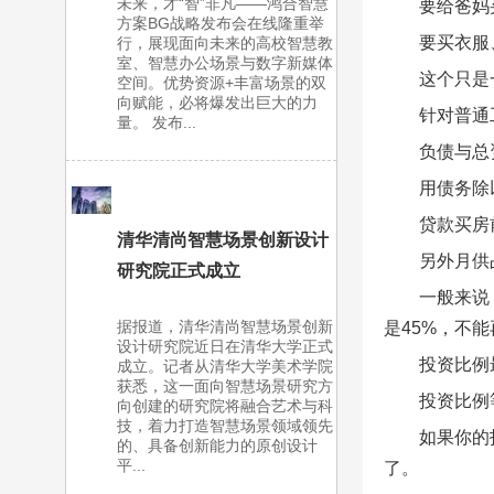
未来，才“智”非凡——鸿合智慧
要给爸妈
方案BG战略发布会在线隆重举
要买衣服
行，展现面向未来的高校智慧教
室、智慧办公场景与数字新媒体
这个只是
空间。优势资源+丰富场景的双
向赋能，必将爆发出巨大的力
针对普通
量。 发布...
负债与总
用债务除
贷款买房
清华清尚智慧场景创新设计
另外月供
研究院正式成立
一般来说
据报道，清华清尚智慧场景创新
是45%，不
设计研究院近日在清华大学正式
投资比例
成立。记者从清华大学美术学院
获悉，这一面向智慧场景研究方
投资比例
向创建的研究院将融合艺术与科
技，着力打造智慧场景领域领先
如果你的
的、具备创新能力的原创设计
平...
了。