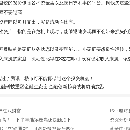
里说的投资刨除各种资金盘以及按日算利率的平台。掏钱买这些
率不要过高
资产除以每月支出，就是流动性比率。
性资产，指的是在危机出现时，能够迅速变现而不会带来损失的
。
率反映的是家庭财务状态以及变现能力。小家庭要想良性运转，
入来源的家庭，流动性比率在3左右即可;没有稳定收入来源，该数
错过了腾讯、楼市可不能再错过这个投资机会！
金融科技重塑金融生态 新金融创新趋势或将愈演愈烈
择红八财富
P2P理
高！！下半年继续走高还是触顶下...
资深分析
DR成“硬通货”，可溯贷帮您资产增值
黄金由涨转