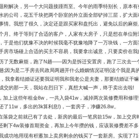
题刚解决，另一个大问题接踵而至。今年的雨季特别长，原本有
水的公司，花五千块把两个卧室的外立面全部铲掉三层，扩大面
事情。我想了很久，决定还是跟买家和盘托出，避免以后的麻烦
个月。终于等到了合适的客户，人家有大房子，只是想在单位附
，于是他们犹豫不决的时候我毫不犹豫地降了一万块钱，一方面
手房市场碰上合适的买主不容易，我要拿出诚意，只要卖价在我
历了无数麻烦，跑了N趟——因为是拆迁安置房，跑了三次去一
趟;因为是二手房去民政局两趟开什么婚姻情况证明(这个我是真
啊，我拿着结婚证还要我证明我和我老公是夫妻，那要结婚证干嘛
成交的那一天，我站在烈日下，真想大喊一声，终于卖出去啦!
出，加上这些年租金8w，一共入袋41w，减掉两次装修费用和修理费
了11w，多出的3k算利息!)，一套房子，净赚26.8w。
，在落袋之前就已有了去处，新房的最后一笔房款15w，加上交房
，还剩下4w装修首期资金，再加上今年攒的钱，应该装修费差不
我成功地用现有积蓄加上卖房剩余的钱买了一套新房。实现了71