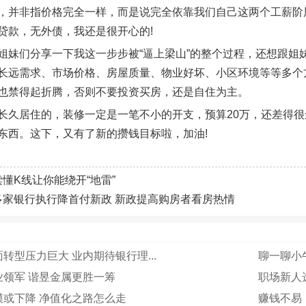
，并非指价格完全一样，而是说完全依靠我们自己这两个工薪阶
贷款，无外债，我还是很开心的!
姐妹们分享一下我这一步步被“逼上梁山”的整个过程，还想跟姐
长远需求、市场价格、房屋质量、物业好坏、小区环境等等多个
也禁得起折腾，否则不要投资买房，还是自住为主。
长久居住的，装修一定是一笔不小的开支，预算20万，还差得
东西。这下，又有了新的攒钱目标啦，加油!
读懂K线让你能绕开“地雷”
多家银行执行降首付新政 新政提高购房者看房热情
转型压力巨大 业内期待银行理...
聊一聊小牛
业领军 谐昱金属更胜一筹
职场新人
模或下降 净值化之路怎么走
赚钱不易