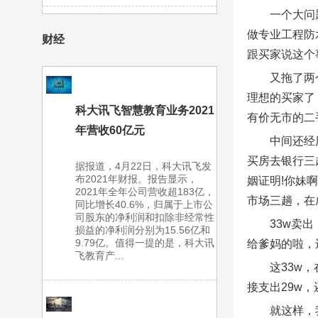
一个大问
做专业工程防
财经
跟买家说这个
又拖了两
理想的买家了
科大讯飞智慧教育业务2021
有价无市的二
年营收60亿元
中间还经
买房去银行三
据报道，4月22日，科大讯飞发
布2021年财报。报告显示，
姻证明!你妹
2021年全年公司营收超183亿，
市场三趟，在
同比增长40.6%，归属于上市公
司股东的净利润和扣除非经常性
33w卖
损益的净利润分别为15.56亿和
9.79亿。值得一提的是，科大讯
给爹妈的啦，还
飞教育产...
这33w
接支出29w
就这样，