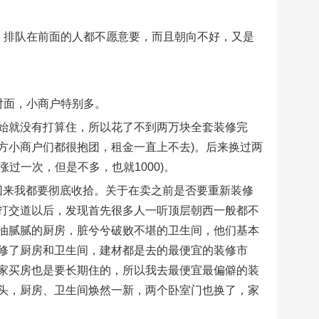
，排队在前面的人都不愿意要，而且朝向不好，又是
对面，小商户特别多。
始就没有打算住，所以花了不到两万块全套装修完
地方小商户们都很抱团，租金一直上不去)。后来换过两
涨过一次，但是不多，也就1000)。
回来我都要彻底收拾。关于在卖之前是否要重新装修
打交道以后，发现首先很多人一听顶层朝西一般都不
油腻腻的厨房，脏兮兮破败不堪的卫生间，他们基本
修了厨房和卫生间，建材都是去的最便宜的装修市
家买房也是要长期住的，所以我去最便宜最偏僻的装
头，厨房、卫生间焕然一新，两个卧室门也换了，家