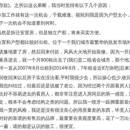
存款)。之所以这么果断，我当时觉得有以下几个原因：
参加工作就有这一次机会，千载难逢。能轮到我是因为户型太小
下一次机会不知道要到何时。
虽然是拆迁安置房，但是独立产权，将来买卖方便。
位置和户型都比较好出租。位于一个我们城市最繁华的批发市场
犹豫地要了房，然后回来付款，风风火火地开始装修。因为一开
家具进去，就一个月900租出去了(我们是二线省会城市，那个
一直从2007年8月出租到2014年8月，7年租金近8万块吧(后来
回收回来以后房子实在没法看,平时我很少去，所以操心也少,收
我也纠结过，但最后还是说服了老公。因为经过两个月跟看房人
次好不容易进去的看房人，都非常注意进入房间后的第一感觉，
走，根本不会考虑结构之类的问题。所以我一咬牙一跺脚重新装
我一贯的风格，我还是没有很没良心的用质量差的东西，毕竟人
对好的靠谱的有售后的品牌，最重要在美观度要高，花了一万出
一遍，请的都是认识的散工，很便宜。