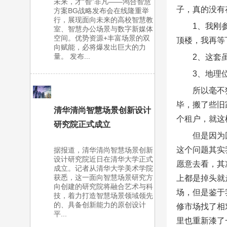
未来，才“智”非凡——鸿合智慧
子，真的没有
方案BG战略发布会在线隆重举
行，展现面向未来的高校智慧教
1、我刚
室、智慧办公场景与数字新媒体
空间。优势资源+丰富场景的双
顶楼，我再等
向赋能，必将爆发出巨大的力
量。 发布...
2、这套
3、地理
所以毫不
毕，搬了些旧
清华清尚智慧场景创新设计
个租户，就这样
研究院正式成立
但是因为
这个问题其实
据报道，清华清尚智慧场景创新
设计研究院近日在清华大学正式
愿意去看，其
成立。记者从清华大学美术学院
获悉，这一面向智慧场景研究方
上都是掉头就
向创建的研究院将融合艺术与科
场，但是鉴于
技，着力打造智慧场景领域领先
的、具备创新能力的原创设计
修市场找了相
平...
里也重新漆了