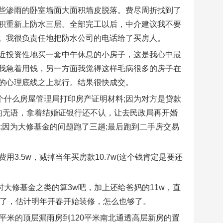
些渗雨的卧室墙面大面积墙皮脱落。费尽周折找到了
积重新上防水三层。全部完工以后，中介建议我不要
。我很负责任地把防水公司的电话给了买房人。
近投资性地买一套中午休息的小房子，这是我心中最
我急着用钱，另一方面我觉得这样毛病很多的房子在
的心理底线之上就行。结果很快成交。
个什么房屋管理局打印房产证明材料;因为对方是贷款
的无语，拿着结婚证银行还不认，让去民政局再开婚
;因为大修基金的问题跑了三趟;最后跑到二手房交易
用3.5w，减掉当年买房款10.7w(这个钱肯定是要还
时大修基金之类的算3w吧，加上还给爸妈的11w，直
多了，估计明年开春开始装修，怎么也够了。
平米的顶层漏雨房到120平米南北通透高层新房的置