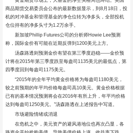
黄金期货市场上，大基金的净空头格局也终结。美国
商品期货交易委员会公布的最新数据显示，到8月18日，投
机的对冲基金和管理基金的净仓位转为净多头，全部投机
仓位持有的净多头寸为1.2万余手。
新加坡Phillip Futures公司的分析师Howie Lee预测
称，国际金价有可能在近期反弹到1200美元上方。
汤森路透则预测金价有望在第三季度趋稳——金价预
计将在2015年第三季度跌至每盎司1135美元的最低点，第
四季度回到每盎司1175美元。
“2015年的全年平均黄金价格将为每盎司1180美元，
较之前预期的年平均价格每盎司高10美元。黄金价格根据
已有的基本情况预测将会在2016年有所上升，年平均价格
达到每盎司1250美元。”汤森路透在上述报告中写道。
市场避险情绪或消退
在危机之中，美元资产的避风港地位也再次凸显，各
路资金开始抢购美债，导致美债价格上涨，收益率下跌。