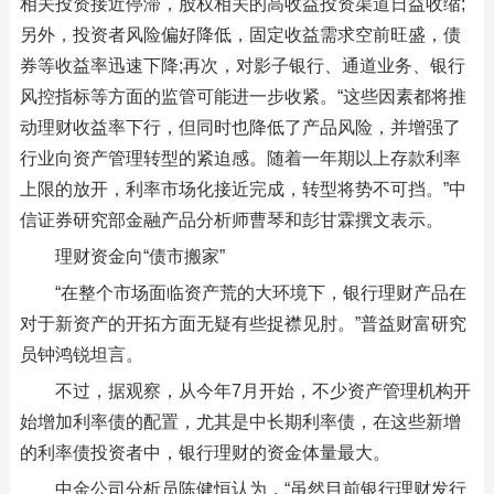
相关投资接近停滞，股权相关的高收益投资渠道日益收缩;
另外，投资者风险偏好降低，固定收益需求空前旺盛，债
券等收益率迅速下降;再次，对影子银行、通道业务、银行
风控指标等方面的监管可能进一步收紧。“这些因素都将推
动理财收益率下行，但同时也降低了产品风险，并增强了
行业向资产管理转型的紧迫感。随着一年期以上存款利率
上限的放开，利率市场化接近完成，转型将势不可挡。”中
信证券研究部金融产品分析师曹琴和彭甘霖撰文表示。
理财资金向“债市搬家”
“在整个市场面临资产荒的大环境下，银行理财产品在
对于新资产的开拓方面无疑有些捉襟见肘。”普益财富研究
员钟鸿锐坦言。
不过，据观察，从今年7月开始，不少资产管理机构开
始增加利率债的配置，尤其是中长期利率债，在这些新增
的利率债投资者中，银行理财的资金体量最大。
中金公司分析员陈健恒认为，“虽然目前银行理财发行