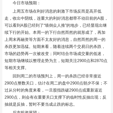
今日市场预期：
上周五市场在利好消息的刺激下市场反而是高开低
走，收出中阴线，连重大的利好消息都带不动目前的A股，
可以看到A股已经到了“墙倒众人推”的地步，已经显现出继
续下行的开始。本周一的下行自然而然的就形成了，再加
上周末再融资等方面不太友好的消息，自然而然的周一的
杀跌更加迅猛。短期来看，随着连续两个交易日的杀跌，
市场的趋势再一次被改变；同时结合市场成交量的低迷，
短期市场继续以整理走势为主，短期关注2900点和2870点
等相关支撑。
回到周二的市场预判上，周一的杀跌已经非常接近
2900点整数关口，估计在周二的盘中2900点朝夕不保；不
过从分时的角度来看，一旦股指跌破2900点或重新逼近
2900点，则会有在重要关口支撑下的临时性反抽出现；反
抽就是反抽，暂时不要当成止跌的标志。
后市投资展望：