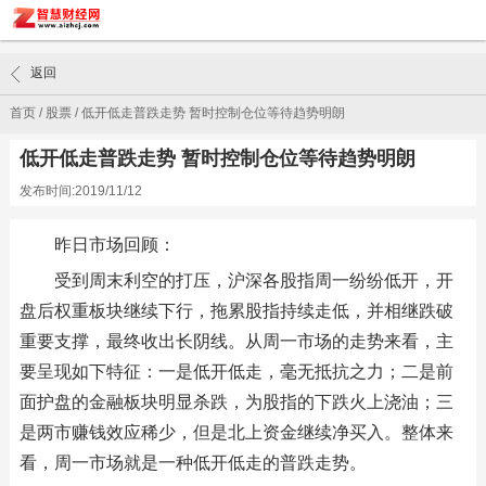
返回
首页
/
股票
/
低开低走普跌走势 暂时控制仓位等待趋势明朗
低开低走普跌走势 暂时控制仓位等待趋势明朗
发布时间:2019/11/12
昨日市场回顾：
受到周末利空的打压，沪深各股指周一纷纷低开，开
盘后权重板块继续下行，拖累股指持续走低，并相继跌破
重要支撑，最终收出长阴线。从周一市场的走势来看，主
要呈现如下特征：一是低开低走，毫无抵抗之力；二是前
面护盘的金融板块明显杀跌，为股指的下跌火上浇油；三
是两市赚钱效应稀少，但是北上资金继续净买入。整体来
看，周一市场就是一种低开低走的普跌走势。