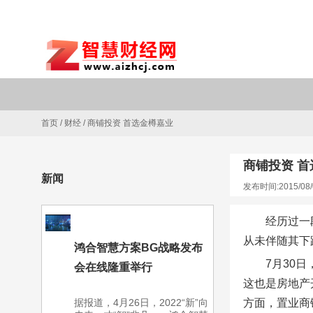
首页
/
财经
/
商铺投资 首选金樽嘉业
商铺投资 
新闻
发布时间:2015/08/
经历过一
从未伴随其下
鸿合智慧方案BG战略发布
7月30日
会在线隆重举行
这也是房地产
据报道，4月26日，2022“新”向
方面，置业商