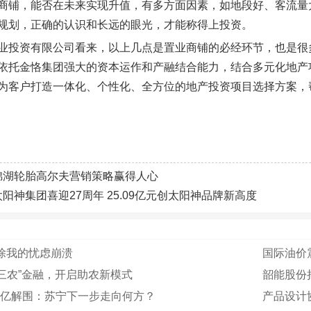
商铺，能否在未来实现升值，有多方面因素，如地段好、客流量
规划，正确的认识和长远的眼光，才能称得上投资。
业投资有限公司看来，以上几点是置业商铺的必经环节，也是很
依托金恪集团强大的资本运作和产融结合能力，结合多元化地产
为客户打造一体化、个性化、全方位的地产投资项目选择方案，
锦湖轮胎高尔夫营销策略赢得人心
太阳神集团喜迎27周年 25.09亿元创太阳神品牌新高度
除我的忧虑崩溃
国际油价
三农”金融，开启助农新模式
韶能股份拟
8亿解围：苏宁下一步走向何方？
产品设计