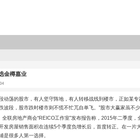
首选金樽嘉业
04
段动荡的股市，有人坚守阵地，有人转移战线到楼市，正如某专
跌波段，股市跌时楼市则不慌不忙兀自单飞。”股市大赢家虽不
，全联房地产商会“REICO工作室”发布报告称，2015年二季度，
开发房屋销售面积在连续5个季度负增长后，首度转正。在一片
铺是很多人第一选择。