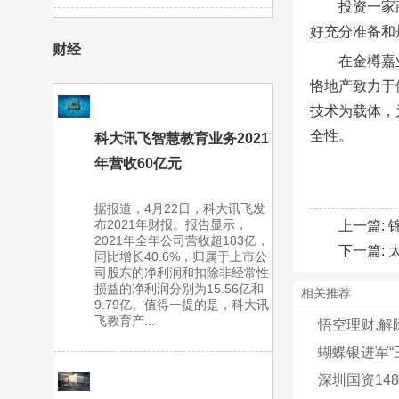
投资一家
好充分准备和
财经
在金樽嘉
恪地产致力于
技术为载体，
全性。
科大讯飞智慧教育业务2021
年营收60亿元
据报道，4月22日，科大讯飞发
布2021年财报。报告显示，
上一篇:
2021年全年公司营收超183亿，
下一篇:
同比增长40.6%，归属于上市公
司股东的净利润和扣除非经常性
损益的净利润分别为15.56亿和
相关推荐
9.79亿。值得一提的是，科大讯
飞教育产...
悟空理财,解
蝴蝶银进军“
深圳国资14