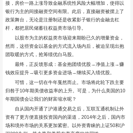
接，房价一路上涨导致金融系统性风险大幅增加，使得以
银行为主的间接融资空间有限。此后，直接融资被摆上了
政策舞台，无论是注册制还是收紧影子银行的金融去杠
杆，都把居民储蓄往权益类市场引导。
以股市为主的权益类市场迎来期盼已久的增量资金，
然而，这些资金以基金的方式流入场内后，被迫呈现出抱
团取暖的方式，抢筹绩优白马股。
最终，正反馈形成：基金抱团绩优股→净值上涨→赚
钱效应提升→吸引更多资金进场→继续买入绩优股。
可惜，这一切在牛年戛然而止。市场将此轮下跌主要
归咎于10年期美债收益率的上升。可是，为什么美国的10
年期国债会让我们的财富缩水呢？
自从国内开通了沪港通交易之后，互联互通机制让外
资有了更方便直接投资国内的渠道，2014年之后，国内市
场和境外市场的关系更加紧密。以外资青睐的上证50和沪