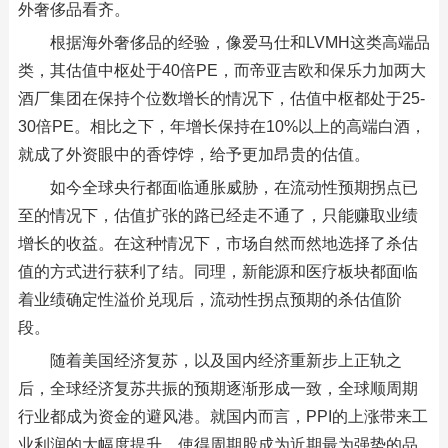
外奢侈品看齐。
根据海外奢侈品的经验，像爱马仕和LVMH这类高端品
类，其估值中枢处于40倍PE，而帝亚吉欧和保乐力加两大
酒厂集团在保持个位数增长的情况下，估值中枢都处于25-
30倍PE。相比之下，年增长保持在10%以上的高端白酒，
就成了外资眼中的香饽饽，给予更加昂贵的估值。
如今全球央行都面临通胀威胁，在流动性预期拐点已
至的情况下，估值扩张的路已经走不通了，只能赚取业绩
增长的收益。在这种情况下，市场自然而然地选择了杀估
值的方式进行获利了结。同理，新能源和医疗板块都面临
着业绩确定性溢价兑现后，流动性拐点预期的杀估值阶
段。
随着美国经济复苏，以及国内经济重新步上正轨之
后，全球经济复苏共振的预期逐渐形成一致，全球顺周期
行业都成为资金的避风港。就国内而言，PPI的上涨带来工
业利润的大幅度提升，使得周期股成为近期最为强势的品