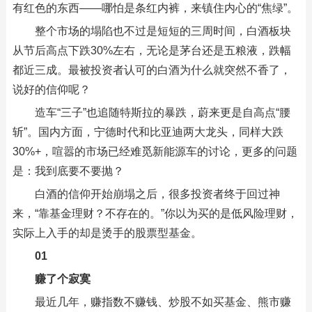
有红色的东西——哪怕是条红内裤，来镇住内心的“焦绿”。
整个市场的塌陷也不过是短短的三周时间，白酒板块
从节后高点下跌30%左右，无论是茅台还是五粮液，跌幅
都近三成。最被投资者认可的白酒为什么就突然不香了，
说好的信仰呢？
造车“三子”也追随特斯拉的暴跌，蔚来更是自高点“腰
斩”。国内方面，宁德时代和比亚迪两大龙头，同样大跌
30%+，喧嚣的市场已经难觅新能源车的讨论，更多的问题
是：我到底要不要抛？
白酒的信仰开始崩塌之后，很多投资者终于回过神
来，“靠基金理财？不存在的。”你以为买的是低风险理财，
实际上入手的却是烫手的股票型基金。
01
赚了个寂寞
最近几年，赚指数不赚钱、炒股不如买基金、熊市赚