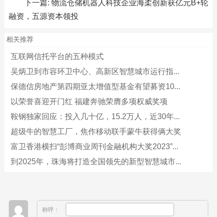
下一篇:
物流仓储机器人科技企业海柔创新获亿元B+轮
融资，五源资本领投
相关推荐
互联网信托平台的五种模式
吴炳卫到市容环卫中心、高新区智慧城市运行指...
保德信房地产第四期亚太增值型基金有望募资10...
以荣誉喜迎开门红 福建奔驰荣膺多项权威奖项
鞍钢独家回应：投入几十亿，15.2万人，近30年...
超级牛的智慧工厂，焦作移动联手蒙牛获得俩大奖
富卫香港横扫“彭博商业周刊金融机构大奖2023”...
到2025年，珠海将打造全国领先的新型智慧城市...
称呼：