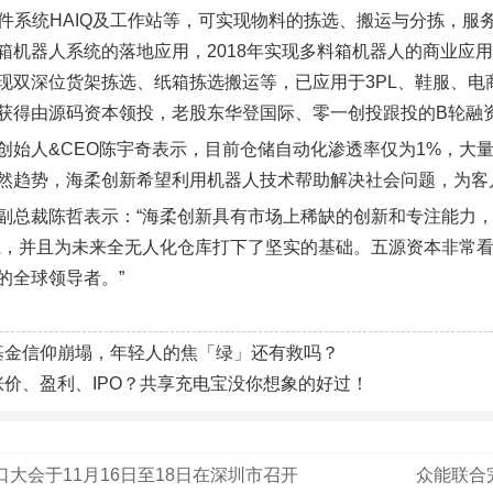
、软件系统HAIQ及工作站等，可实现物料的拣选、搬运与分拣，服
箱机器人系统的落地应用，2018年实现多料箱机器人的商业应
现双深位货架拣选、纸箱拣选搬运等，已应用于3PL、鞋服、电商
获得由源码资本领投，老股东华登国际、零一创投跟投的B轮融
创始人&CEO陈宇奇表示，目前仓储自动化渗透率仅为1%，大
然趋势，海柔创新希望利用机器人技术帮助解决社会问题，为客
副总裁陈哲表示：“海柔创新具有市场上稀缺的创新和专注能力，
系，并且为未来全无人化仓库打下了坚实的基础。五源资本非常
的全球领导者。”
基金信仰崩塌，年轻人的焦「绿」还有救吗？
涨价、盈利、IPO？共享充电宝没你想象的好过！
港口大会于11月16日至18日在深圳市召开
众能联合完