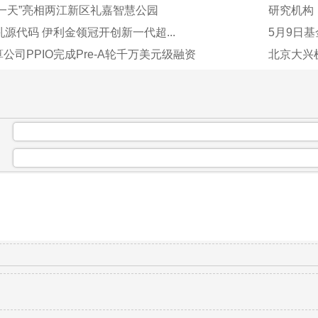
一天”亮相两江新区礼嘉智慧公园
研究机构
乳源代码 伊利金领冠开创新一代超...
5月9日
公司PPIO完成Pre-A轮千万美元级融资
北京大兴机
：
：