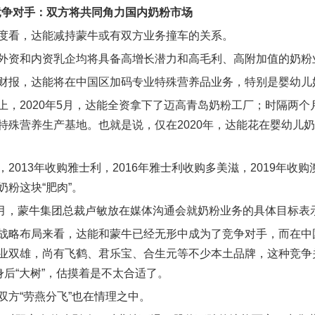
为竞争对手：双方将共同角力国内奶粉市场
度看，达能减持蒙牛或有双方业务撞车的关系。
外资和内资乳企均将具备高增长潜力和高毛利、高附加值的奶粉
财报，达能将在中国区加码专业特殊营养品业务，特别是婴幼儿
上，2020年5月，达能全资拿下了迈高青岛奶粉工厂；时隔两
特殊营养生产基地。也就是说，仅在2020年，达能花在婴幼儿
，2013年收购雅士利，2016年雅士利收购多美滋，2019年
奶粉这块“肥肉”。
年5月，蒙牛集团总裁卢敏放在媒体沟通会就奶粉业务的具体目标表
战略布局来看，达能和蒙牛已经无形中成为了竞争对手，而在中
业双雄，尚有飞鹤、君乐宝、合生元等不少本土品牌，这种竞争
身后“大树”，估摸着是不太合适了。
双方“劳燕分飞”也在情理之中。