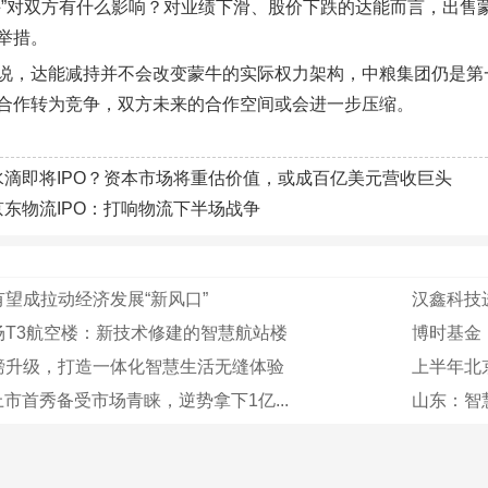
手”对双方有什么影响？对业绩下滑、股价下跌的达能而言，出售
举措。
说，达能减持并不会改变蒙牛的实际权力架构，中粮集团仍是第
合作转为竞争，双方未来的合作空间或会进一步压缩。
水滴即将IPO？资本市场将重估价值，或成百亿美元营收巨头
京东物流IPO：打响物流下半场战争
望成拉动经济发展“新风口”
汉鑫科技
场T3航空楼：新技术修建的智慧航站楼
博时基金
磅升级，打造一体化智慧生活无缝体验
上半年北
上市首秀备受市场青睐，逆势拿下1亿...
山东：智