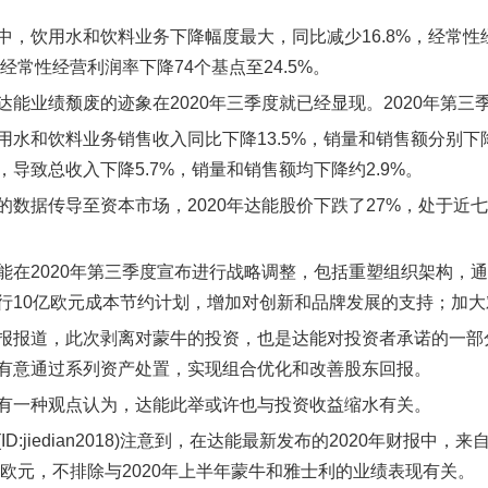
中，饮用水和饮料业务下降幅度最大，同比减少16.8%，经常性
，经常性经营利润率下降74个基点至24.5%。
达能业绩颓废的迹象在2020年三季度就已经显现。2020年第三季
用水和饮料业务销售收入同比下降13.5%，销量和销售额分别下降
，导致总收入下降5.7%，销量和销售额均下降约2.9%。
的数据传导至资本市场，2020年达能股价下跌了27%，处于
能在2020年第三季度宣布进行战略调整，包括重塑组织架构，
行10亿欧元成本节约计划，增加对创新和品牌发展的支持；加
报报道，此次剥离对蒙牛的投资，也是达能对投资者承诺的一部分
有意通过系列资产处置，实现组合优化和改善股东回报。
有一种观点认为，达能此举或许也与投资收益缩水有关。
ID:jiedian2018)注意到，在达能最新发布的2020年财报
0万欧元，不排除与2020年上半年蒙牛和雅士利的业绩表现有关。