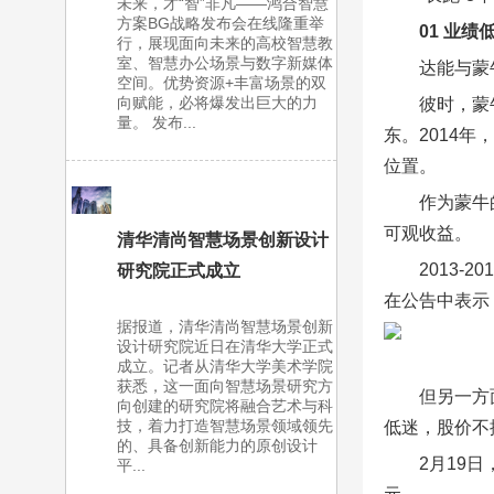
未来，才“智”非凡——鸿合智慧
方案BG战略发布会在线隆重举
01 业
行，展现面向未来的高校智慧教
室、智慧办公场景与数字新媒体
达能与蒙牛
空间。优势资源+丰富场景的双
向赋能，必将爆发出巨大的力
彼时，蒙
量。 发布...
东。2014年
位置。
作为蒙牛
可观收益。
清华清尚智慧场景创新设计
2013-
研究院正式成立
在公告中表示
据报道，清华清尚智慧场景创新
设计研究院近日在清华大学正式
成立。记者从清华大学美术学院
获悉，这一面向智慧场景研究方
但另一方
向创建的研究院将融合艺术与科
技，着力打造智慧场景领域领先
低迷，股价不
的、具备创新能力的原创设计
2月19日
平...