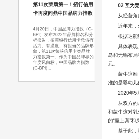
第11次荣膺第一！招行信用
02 互
卡再度问鼎中国品牌力指数
从经营角
近年来，
4月20日，中国品牌力指数（C-
BPI）发布2022年品牌排名和分
根据达能
析报告，招商银行信用卡凭借有
活力、有温度、有担当的品牌形
具体表现
象，第11次荣获信用卡类品牌
岛和无锡布局
力指数第一。作为中国品牌界的
年度风向标，中国品牌力指数
元。
(C-BPI)...
蒙牛这厢
准的是婴幼儿
2020
从双方的
和蒙牛这对乳
的“座上宾”和
基于此，