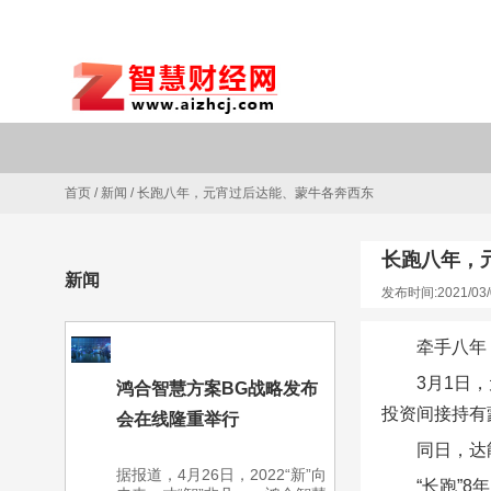
首页
/
新闻
/
长跑八年，元宵过后达能、蒙牛各奔西东
长跑八年，
新闻
发布时间:2021/03/
牵手八年
3月1日
鸿合智慧方案BG战略发布
投资间接持有
会在线隆重举行
同日，达
据报道，4月26日，2022“新”向
“长跑”