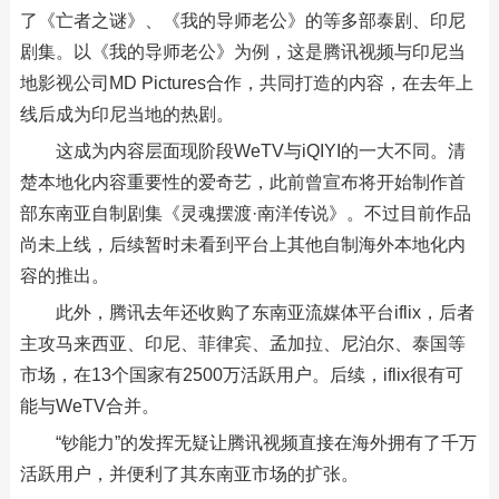
了《亡者之谜》、《我的导师老公》的等多部泰剧、印尼
剧集。以《我的导师老公》为例，这是腾讯视频与印尼当
地影视公司MD Pictures合作，共同打造的内容，在去年上
线后成为印尼当地的热剧。
这成为内容层面现阶段WeTV与iQIYI的一大不同。清
楚本地化内容重要性的爱奇艺，此前曾宣布将开始制作首
部东南亚自制剧集《灵魂摆渡·南洋传说》。不过目前作品
尚未上线，后续暂时未看到平台上其他自制海外本地化内
容的推出。
此外，腾讯去年还收购了东南亚流媒体平台iflix，后者
主攻马来西亚、印尼、菲律宾、孟加拉、尼泊尔、泰国等
市场，在13个国家有2500万活跃用户。后续，iflix很有可
能与WeTV合并。
“钞能力”的发挥无疑让腾讯视频直接在海外拥有了千万
活跃用户，并便利了其东南亚市场的扩张。