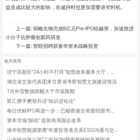
益造成比较大的影响，在减持时也更加需要讲究时机。
上一篇:
韬略生物完成6亿元Pre-IPO轮融资，加速推进
小分子抗肿瘤创新药研发
下一篇:
智联招聘获春华资本战略投资
相关推荐
济宁高新区“24小时不打烊”智慧政务服务大厅，...
湖北省文旅代表团来甘肃省考察智慧文旅建设情况
7月外贸数据跌幅大于市场预期
双汇携手樊登共话“知识进化论”
每日优鲜IPO再进一步：已秘密递交美股招股书...
资本市场“躁动” 提前布局国企改革
港华智慧能源荣膺“年度投资者关系ESG沟通与交...
山东移动第三届“工匠杯”智慧家庭技能竞赛圆满...