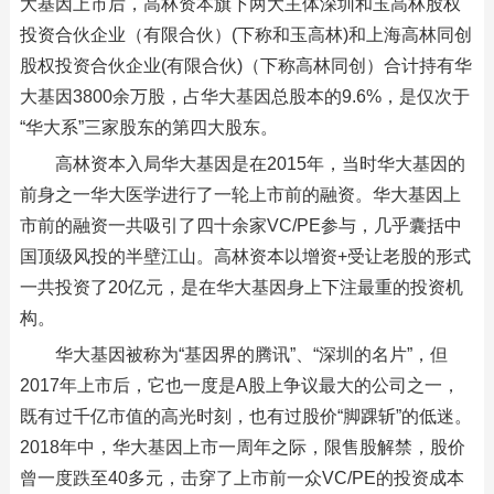
大基因上市后，高林资本旗下两大主体深圳和玉高林股权
投资合伙企业（有限合伙）(下称和玉高林)和上海高林同创
股权投资合伙企业(有限合伙)（下称高林同创）合计持有华
大基因3800余万股，占华大基因总股本的9.6%，是仅次于
“华大系”三家股东的第四大股东。
高林资本入局华大基因是在2015年，当时华大基因的
前身之一华大医学进行了一轮上市前的融资。华大基因上
市前的融资一共吸引了四十余家VC/PE参与，几乎囊括中
国顶级风投的半壁江山。高林资本以增资+受让老股的形式
一共投资了20亿元，是在华大基因身上下注最重的投资机
构。
华大基因被称为“基因界的腾讯”、“深圳的名片”，但
2017年上市后，它也一度是A股上争议最大的公司之一，
既有过千亿市值的高光时刻，也有过股价“脚踝斩”的低迷。
2018年中，华大基因上市一周年之际，限售股解禁，股价
曾一度跌至40多元，击穿了上市前一众VC/PE的投资成本