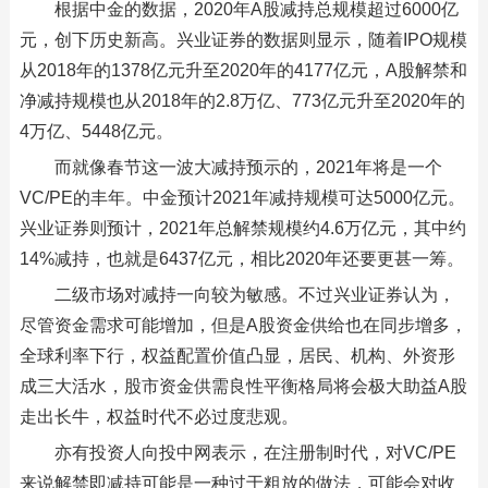
根据中金的数据，2020年A股减持总规模超过6000亿
元，创下历史新高。兴业证券的数据则显示，随着IPO规模
从2018年的1378亿元升至2020年的4177亿元，A股解禁和
净减持规模也从2018年的2.8万亿、773亿元升至2020年的
4万亿、5448亿元。
而就像春节这一波大减持预示的，2021年将是一个
VC/PE的丰年。中金预计2021年减持规模可达5000亿元。
兴业证券则预计，2021年总解禁规模约4.6万亿元，其中约
14%减持，也就是6437亿元，相比2020年还要更甚一筹。
二级市场对减持一向较为敏感。不过兴业证券认为，
尽管资金需求可能增加，但是A股资金供给也在同步增多，
全球利率下行，权益配置价值凸显，居民、机构、外资形
成三大活水，股市资金供需良性平衡格局将会极大助益A股
走出长牛，权益时代不必过度悲观。
亦有投资人向投中网表示，在注册制时代，对VC/PE
来说解禁即减持可能是一种过于粗放的做法，可能会对收