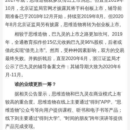
2017年底，思维造物就多次传出上市消息。但直至2019年
10月，北京证监局官网才披露其将于科创板上市，辅导前
期准备已于2018年12月开始，持续至2019年8月。但2020
年8月北京证监局另有披露，思维造物将转为创业板上市。
相较于思维造物，巴九灵的上市之路更加坎坷。2019
年，全通教育拟作价15亿元收购巴九灵96%股权，后者或
借此实现“借壳上市”。然而，受种种因素影响，双方的交易
最终失败。并购折戟后，直至2020年6月，浙江证监局才
公示了巴九灵的辅导备案文件：其辅导期大致为2020年6
月-11月。
谁的业绩更胜一筹？
据相关公告显示，思维造物和巴九灵在商业模式上有
较高的重合度。思维造物在线上主要通过“得到”APP、“思
维造物”公众号等向用户提供课程、听书和电子书等产品；
线下则主要通过“得到大学”、“时间的朋友”跨年演讲等提供
产品完成变现。