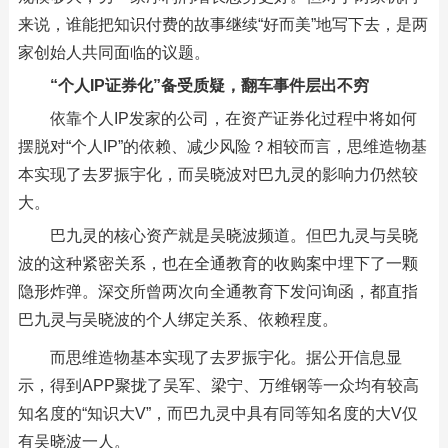
来说，谁能把知识付费的故事继续“好而美”地写下去，是两
家创始人共同面临的议题。
“个人IP证券化”备受质疑，翻车事件层出不穷
依靠个人IP发家的公司，在资产证券化过程中将如何
摆脱对“个人IP”的依赖、减少风险？相较而言，思维造物基
本实现了去罗振宇化，而吴晓波对巴九灵的影响力仍然较
大。
巴九灵的核心资产就是吴晓波频道。但巴九灵与吴晓
波的这种紧密关系，也在全通教育的收购案中埋下了一颗
隐形炸弹。深交所曾两次向全通教育下发问询函，都直指
巴九灵与吴晓波的个人绑定关系、依赖程度。
而思维造物基本实现了去罗振宇化。据公开信息显
示，得到APP聚拢了吴军、梁宁、万维钢等一众均有较高
知名度的“知识大V”，而巴九灵中具有同等知名度的大V仅
有吴晓波一人。