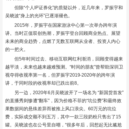
但除“个人IP证券化”的质疑以外，近几年来，罗振宇和
吴晓波“身上的光环”已逐渐褪色。
2015年，罗振宇在国家游泳中心第一次举办跨年演
讲。当时正值双创热潮，罗振宇登台回顾商业热点、展望
未来的商业趋势，点燃了无数互联网从业者、投资人内心
的一把火。
但5年时间过去、移动互联网红利渐消，回顾变得越来
越平淡，未来也越来越难预测。“时间的朋友”曾帮助深圳卫
视夺得收视率第一名，但罗振宇2019-2020年的跨年演
讲，于同时段的收视率却已跌出前8。
另一边，2020年6月吴晓波开了一场名为 “新国货首发”
的直播秀则惨遭“翻车”，因为价格不菲的“坑位费”和最终效
果数据间的悬殊差异而被推上风口浪尖。60万元的坑位
费，实际成交额不到五万，其中一款三段奶粉只售出了15
罐。吴晓波也在公号里自嘲，“很多年后，回想起无比尴尬