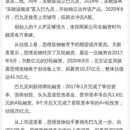
退居二线。同年，吴晓波成立巴九灵。2016年，吴晓波将
“吴晓波频道”置入巴九灵，开始独立运作该产品。2020年6
月，巴九灵接受上市辅导，拟再次冲击A股。
创始人的个人IP足够强大，使得两家公司在融资时均
颇受各方青睐。
从估值上看，思维造物被寄予的期望或许更高。天眼
查显示，思维造物经历了五轮融资。最近一次融资在2017
年9月，为数亿元的D轮融资。2020年8月，北京证监局披
露思维造物将于创业板上市。拟募资10.37亿元，整体估值
达41.5亿元。
巴九灵则获得两轮融资：2017年1月完成了挚信资
本、浙商创投、头头是道投资基金、普华资本等合共1.6亿
元的A轮融资。8个月后又完成了君联资本等的A+轮投资，
估值20亿元。
从上市进度看，思维造物似乎要领先巴九灵一步。自