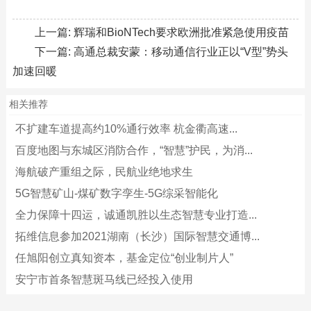
上一篇:
辉瑞和BioNTech要求欧洲批准紧急使用疫苗
下一篇:
高通总裁安蒙：移动通信行业正以“V型”势头
加速回暖
相关推荐
不扩建车道提高约10%通行效率 杭金衢高速...
百度地图与东城区消防合作，“智慧”护民，为消...
海航破产重组之际，民航业绝地求生
5G智慧矿山-煤矿数字孪生-5G综采智能化
全力保障十四运，诚通凯胜以生态智慧专业打造...
拓维信息参加2021湖南（长沙）国际智慧交通博...
任旭阳创立真知资本，基金定位“创业制片人”
安宁市首条智慧斑马线已经投入使用