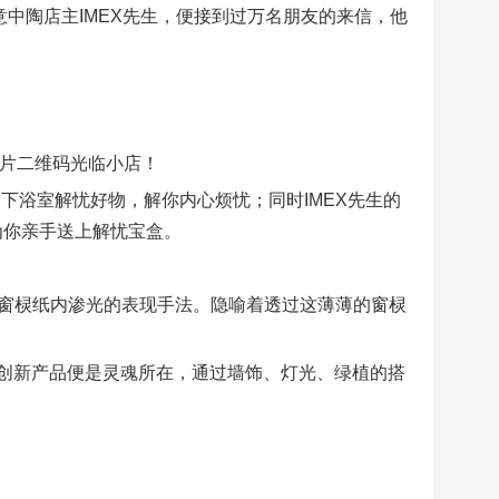
意中陶店主IMEX先生，便接到过万名朋友的来信，他
片二维码光临小店！
天下浴室解忧好物，解你内心烦忧；同时IMEX先生的
为你亲手送上解忧宝盒。
代窗棂纸内渗光的表现手法。隐喻着透过这薄薄的窗棂
创新产品便是灵魂所在，通过墙饰、灯光、绿植的搭