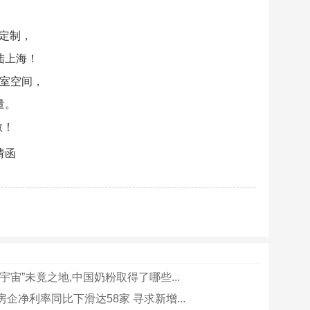
卫定制，
陆上海！
室空间，
量。
散！
请函
宇宙”未竟之地,中国奶粉取得了哪些...
企净利率同比下滑达58家 寻求新增...