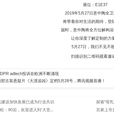
展位：E1E37
2019年5月27日意中陶全
将带着你对生活的期待，登
届时，意中陶将全方位解构浴
让你深度了解定制的力
5月27日，我们不见不
扫描识别二维码观看邀
GDPR adtech投诉在欧洲不断涌现
西部古装悬疑片《大漠追凶》定档5月28号，腾讯视频首播！
店建设加快发展已成为行业共识
探索“母乳
松：90后，欢迎进入到‘大竞...
百家上市房