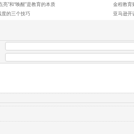
点亮”和“唤醒”是教育的本质
金程教育
诚度的三个技巧
亚马逊开
：
：