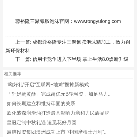
蓉裕隆三聚氰胺泡沫官网：www.rongyulong.com
上一篇:
成都蓉裕隆专注三聚氰胺泡沫精加工，致力创
新环保材料
下一篇:
信用卡竞争进入下半场 掌上生活8.0焕新升级
相关推荐
“呦好礼”开启“互联网+地摊”摆摊新模式
「轩妈蛋黄酥」完成超亿元B轮融资，加足马力...
如何长期建立和维持牢固的关系
欧化盛森润滑油打造最具影响力亲和力民族品牌
皇冠定制中秋礼遇 追觅花好月圆
展腾投资集团澳洲成功上市 “中国摩根士丹利”...