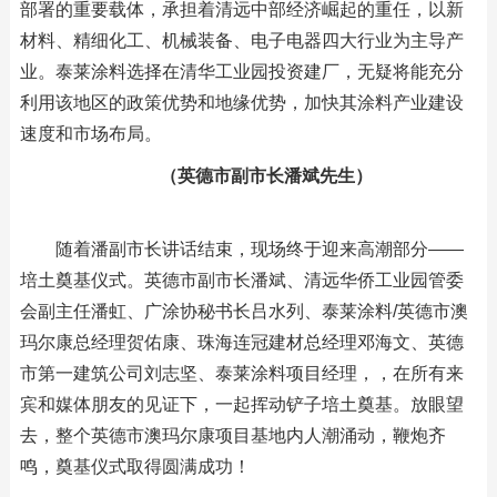
部署的重要载体，承担着清远中部经济崛起的重任，以新
材料、精细化工、机械装备、电子电器四大行业为主导产
业。泰莱涂料选择在清华工业园投资建厂，无疑将能充分
利用该地区的政策优势和地缘优势，加快其涂料产业建设
速度和市场布局。
（英德市副市长潘斌先生）
随着潘副市长讲话结束，现场终于迎来高潮部分——
培土奠基仪式。英德市副市长潘斌、清远华侨工业园管委
会副主任潘虹、广涂协秘书长吕水列、泰莱涂料/英德市澳
玛尔康总经理贺佑康、珠海连冠建材总经理邓海文、英德
市第一建筑公司刘志坚、泰莱涂料项目经理，，在所有来
宾和媒体朋友的见证下，一起挥动铲子培土奠基。放眼望
去，整个英德市澳玛尔康项目基地内人潮涌动，鞭炮齐
鸣，奠基仪式取得圆满成功！