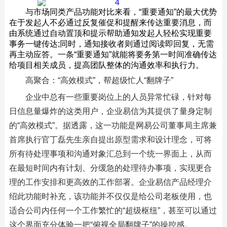
与市场同类产品功能对比来看，“重要通知”的最大优势
在于发起人不必通过反复催促和提醒来传达重要消息，而
由系统通过自动置顶和提示帮助通知发起人轻松实现重要
事务一键传达;同时，通知接收者则通过阅读即回复，无需
再主动应答。一条“重要通知”就能将要务第一时间准确传达
给项目相关成员，提高团队整体的沟通效率和执行力。
高聚合：“高效模式”，帮超级忙人“翻牌子”
企业中总有一些重要岗位上的人员异常忙碌，针对每
日信息量爆炸的这类用户，企业易信为其提供了量身定制
的“高效模式”。据透露，这一功能是网易公司董事局主席兼
首席执行官丁磊先生亲自提出原型需求和设计理念，可将
所有待处理事项和沟通对象汇总到一个统一界面上，从而
在最短时间内有计划、分缓急的处理待办事项，实现更合
理的工作安排和更高效的工作部署。企业易信产品经理介
绍此功能时补充，该功能并不仅仅是给公司老板使用，也
适合公司内任何一个工作繁忙的“超级枢纽”，甚至可以通过
这个界面充分体验一把“俯视全局翻牌子”的操控感。