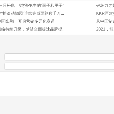
三只松鼠，财报PK中的“面子和里子”
破坏力才
“摇滚动物园”连续完成两轮数千万...
KKR再次
1利刃出鞘，开启营销多元化赛道
从中国制
略持续升级，梦洁全面提速品牌提...
2021
：
：