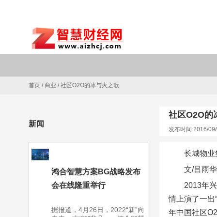
首页
/
商业
/
社区O2O的冰与火之歌
社区O2O的
新闻
发布时间:2016/09/
长城物业
文/吕雨华
鸿合智慧方案BG战略发布
会在线隆重举行
2013年
情上演了一出“
据报道，4月26日，2022“新”向
年中国社区O2