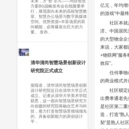
未来，才“智”非凡——鸿合智慧
亿元，年均增
方案BG战略发布会在线隆重举
行，展现面向未来的高校智慧教
的游戏”中最
室、智慧办公场景与数字新媒体
空间。优势资源+丰富场景的双
社区本就
向赋能，必将爆发出巨大的力
济。中国居民
量。 发布...
的大型物业企
来说，大家都
+物联网”服
清华清尚智慧场景创新设计
效应”。
研究院正式成立
任何事物
的商业模式并
据报道，清华清尚智慧场景创新
社区锁定
设计研究院近日在清华大学正式
成立。记者从清华大学美术学院
出费孝通老先
获悉，这一面向智慧场景研究方
向创建的研究院将融合艺术与科
是社区第二重
技，着力打造智慧场景领域领先
造，打造“熟
的、具备创新能力的原创设计
平...
契”是熟人社