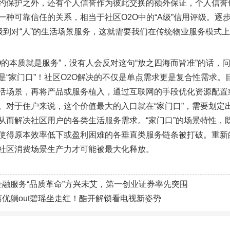
约保护之外，还有个人信誉作为彼此交换的额外保证，个人信誉
一种可靠信任的关系，相当于社区O2O中的“A级”信用评级。逐
升级到对“人”的生活场景服务，这就需要我们在传统物业服务模式
2O的本质就是服务”，没有人会反对这句“放之四海而皆准”的话
是“家门口”！社区O2O解决的不仅是单点需求更是复合性需求。
活场景，再将产品或服务植入，通过互联网的手段优化资源配置
。对于住户来说，这个价值最大的入口就在“家门口”，需要划定
从而解决社区用户的各类生活服务需求。“家门口”的场景特性，既
使得原本效率低下或盈利困难的各垂直类服务链条被打破。重新
社区消费场景生产力才可能被最大化释放。
金融服务“品质革命”方兴未艾，第一创业证券率先突围
葛优躺out碧瑶坐走红！酷开解锁看电视新姿势