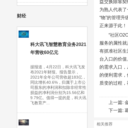
益交换除靠契
为熟人代表了
财经
“物”的管理
正来源于此！
“社区O
服务的属性就
科大讯飞智慧教育业务2021
有抓准社区生
年营收60亿元
台入口的价值
据报道，4月22日，科大讯飞发
的需求入口，
布2021年财报。报告显示，
的便利需求，
2021年全年公司营收超183亿，
同比增长40.6%，归属于上市公
质变的过程，
司股东的净利润和扣除非经常性
损益的净利润分别为15.56亿和
9.79亿。值得一提的是，科大讯
上一篇:
飞教育产...
下一篇:
相关推荐