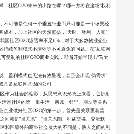
样，社区O2O未来的出路在哪？哪一方将在这场“权利
的，不可能是任何一个垂直行业而只可能是一个场景经
成本，加上社区的天然壁垒，“天时、地利、人和”
我国社区O2O渗透率不足6%，对于大多数物业企业
区持续盈利模式不清晰等不可避免的问题。在“互联网
其可复制的社区O2O商业实践，渐渐开始呈现出“马太
，盈利模式也无法有效呈现，甚至会出现“伪需求”
或具备互联网基因的公司。
！社区作为社会的缩影，从思想意识形态上来看，它折射
生活是社区的第一重生活，亲戚、邻里、朋友等关系
业企业做好社区O2O的第一步，首先是关系重新营
之间却是”强关系”。“强关系圈、利益交换、交流默
社区和围墙外的商业社会最大的不同是，熟人之间的利