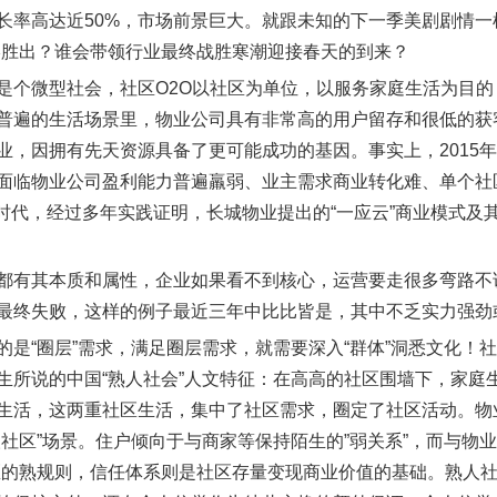
长率高达近50%，市场前景巨大。就跟未知的下一季美剧剧情一
终胜出？谁会带领行业最终战胜寒潮迎接春天的到来？
是个微型社会，社区O2O以社区为单位，以服务家庭生活为目
普遍的生活场景里，物业公司具有非常高的用户留存和很低的获客
业，因拥有先天资源具备了更可能成功的基因。事实上，2015年
面临物业公司盈利能力普遍羸弱、业主需求商业转化难、单个社
务时代，经过多年实践证明，长城物业提出的“一应云”商业模式及
都有其本质和属性，企业如果看不到核心，运营要走很多弯路不说
最终失败，这样的例子最近三年中比比皆是，其中不乏实力强劲
的是“圈层”需求，满足圈层需求，就需要深入“群体”洞悉文化
生所说的中国“熟人社会”人文特征：在高高的社区围墙下，家庭
生活，这两重社区生活，集中了社区需求，圈定了社区活动。物
人社区”场景。住户倾向于与商家等保持陌生的”弱关系”，而与物业
区的熟规则，信任体系则是社区存量变现商业价值的基础。熟人