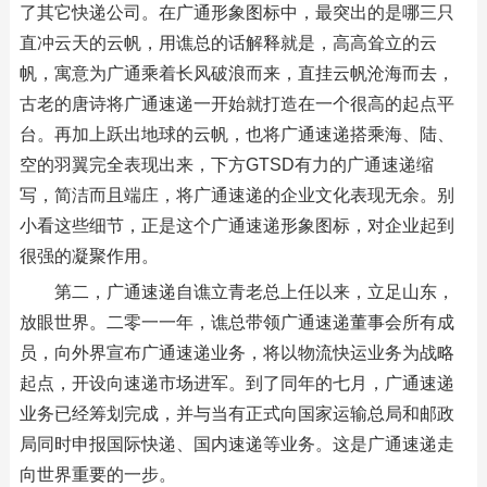
了其它快递公司。在广通形象图标中，最突出的是哪三只
直冲云天的云帆，用谯总的话解释就是，高高耸立的云
帆，寓意为广通乘着长风破浪而来，直挂云帆沧海而去，
古老的唐诗将广通速递一开始就打造在一个很高的起点平
台。再加上跃出地球的云帆，也将广通速递搭乘海、陆、
空的羽翼完全表现出来，下方GTSD有力的广通速递缩
写，简洁而且端庄，将广通速递的企业文化表现无余。别
小看这些细节，正是这个广通速递形象图标，对企业起到
很强的凝聚作用。
第二，广通速递自谯立青老总上任以来，立足山东，
放眼世界。二零一一年，谯总带领广通速递董事会所有成
员，向外界宣布广通速递业务，将以物流快运业务为战略
起点，开设向速递市场进军。到了同年的七月，广通速递
业务已经筹划完成，并与当有正式向国家运输总局和邮政
局同时申报国际快递、国内速递等业务。这是广通速递走
向世界重要的一步。