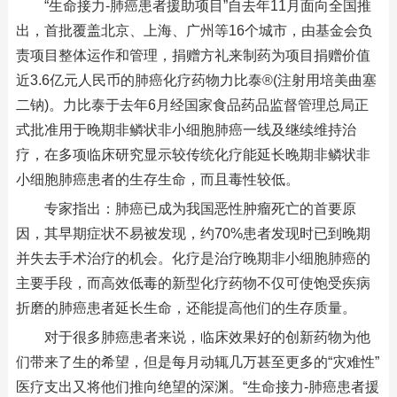
“生命接力-肺癌患者援助项目”自去年11月面向全国推
出，首批覆盖北京、上海、广州等16个城市，由基金会负
责项目整体运作和管理，捐赠方礼来制药为项目捐赠价值
近3.6亿元人民币的肺癌化疗药物力比泰®(注射用培美曲塞
二钠)。力比泰于去年6月经国家食品药品监督管理总局正
式批准用于晚期非鳞状非小细胞肺癌一线及继续维持治
疗，在多项临床研究显示较传统化疗能延长晚期非鳞状非
小细胞肺癌患者的生存生命，而且毒性较低。
专家指出：肺癌已成为我国恶性肿瘤死亡的首要原
因，其早期症状不易被发现，约70%患者发现时已到晚期
并失去手术治疗的机会。化疗是治疗晚期非小细胞肺癌的
主要手段，而高效低毒的新型化疗药物不仅可使饱受疾病
折磨的肺癌患者延长生命，还能提高他们的生存质量。
对于很多肺癌患者来说，临床效果好的创新药物为他
们带来了生的希望，但是每月动辄几万甚至更多的“灾难性”
医疗支出又将他们推向绝望的深渊。“生命接力-肺癌患者援