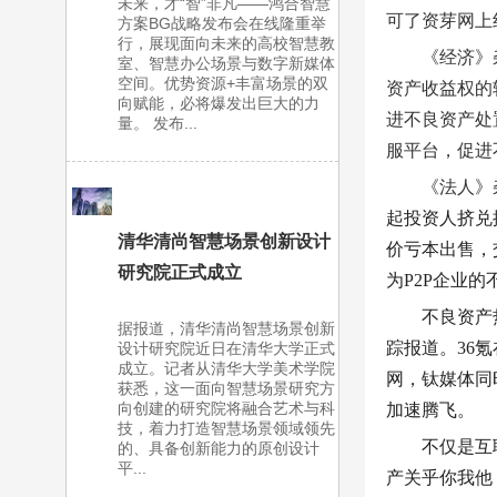
未来，才“智”非凡——鸿合智慧
可了资芽网上
方案BG战略发布会在线隆重举
行，展现面向未来的高校智慧教
《经济》
室、智慧办公场景与数字新媒体
空间。优势资源+丰富场景的双
资产收益权的
向赋能，必将爆发出巨大的力
进不良资产处
量。 发布...
服平台，促进
《法人》
起投资人挤兑
清华清尚智慧场景创新设计
价亏本出售，
研究院正式成立
为P2P企业
不良资产
据报道，清华清尚智慧场景创新
踪报道。36
设计研究院近日在清华大学正式
成立。记者从清华大学美术学院
网，钛媒体同
获悉，这一面向智慧场景研究方
向创建的研究院将融合艺术与科
加速腾飞。
技，着力打造智慧场景领域领先
不仅是互
的、具备创新能力的原创设计
平...
产关乎你我他