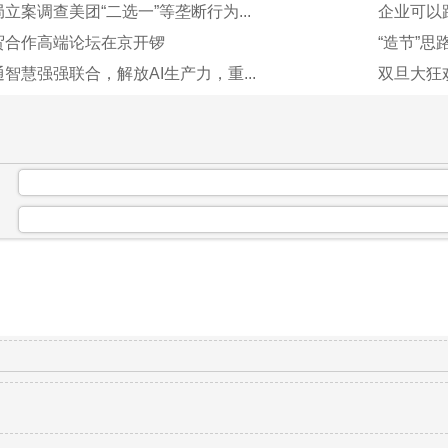
立案调查美团“二选一”等垄断行为...
企业可以跟
贸合作高端论坛在京开锣
“造节”思
智慧强强联合，解放AI生产力，重...
双旦大狂
：
：