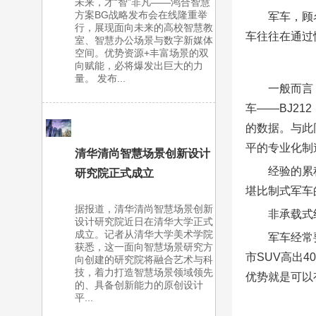
未来，才“智”非凡——鸿合智慧
方案BG战略发布会在线隆重举
军车，顾
行，展现面向未来的高校智慧教
车往往在通过
室、智慧办公场景与数字新媒体
空间。优势资源+丰富场景的双
向赋能，必将爆发出巨大的力
量。 发布...
一般而言
车——BJ2
的数据。与此
平的专业化制
清华清尚智慧场景创新设计
经验的累
研究院正式成立
堪比制式军车
据报道，清华清尚智慧场景创新
非承载式
设计研究院近日在清华大学正式
成立。记者从清华大学美术学院
军车经常
获悉，这一面向智慧场景研究方
市SUV高出
向创建的研究院将融合艺术与科
技，着力打造智慧场景领域领先
优势就是可以
的、具备创新能力的原创设计
平...