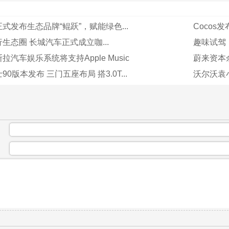
式发布生态品牌“鲲跃”，赋能绿色...
Cocos
生态圈 长城汽车正式成立咖...
趣味试驾，
汽车娱乐系统将支持Apple Music
蔚来资本
0版本发布 三门五座布局 搭3.0T...
沃尔沃袁
：
：