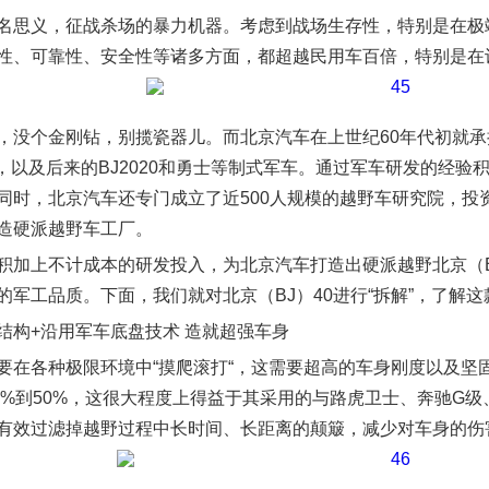
名思义，征战杀场的暴力机器。考虑到战场生存性，特别是在极
性、可靠性、安全性等诸多方面，都超越民用车百倍，特别是在
，没个金刚钻，别揽瓷器儿。而北京汽车在上世纪60年代初就
12，以及后来的BJ2020和勇士等制式军车。通过军车研发的经
同时，北京汽车还专门成立了近500人规模的越野车研究院，投
造硬派越野车工厂。
积加上不计成本的研发投入，为北京汽车打造出硬派越野北京（BJ
的军工品质。下面，我们就对北京（BJ）40进行“拆解”，了解
结构+沿用军车底盘技术 造就超强车身
要在各种极限环境中“摸爬滚打“，这需要超高的车身刚度以及坚固
40%到50%，这很大程度上得益于其采用的与路虎卫士、奔驰G
有效过滤掉越野过程中长时间、长距离的颠簸，减少对车身的伤