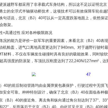
硬派越野车都采用了非承载式车身结构，所以这不足以证明北京（B
勇士的全浮式半轴驱动桥技术，这项技术可以有效保障车轮在越
换句话说，北京（BJ）40可以从一定高度跌落地面上，依然保
定会散架。
性+高通过性 应对各种极限路况
路况的能力是评价一款军车的重要因素，来看北京（BJ）40表现
动机舱盖，进气口离地高度更达到了940mm。对于越野行驶时最
MT材料，不仅在车辆发生碰撞时具有良好的吸能效果，同时较软性
超高强度的防滚架，车顶抗压刚度达到了22,240N/127mm²
J）40的前后制动管路均由金属弹簧包裹保护，行驶过程中无惧飞
加安全可靠。种种特别设计，确保了北京（BJ）40在面临各种
京（BJ）40的接近角、离去角和纵向通过角分别达到了37°、3
8°和22°，反而落后于北京（BJ）40。由此可见北京（BJ）40