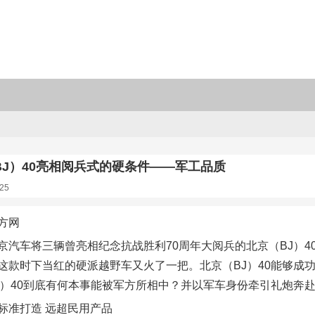
BJ）40亮相阅兵式的硬条件——军工品质
25
方网
京汽车将三辆曾亮相纪念抗战胜利70周年大阅兵的北京（BJ）
这款时下当红的硬派越野车又火了一把。北京（BJ）40能够成功
J）40到底有何本事能被军方所相中？并以军车身份牵引礼炮奔赴
标准打造 远超民用产品