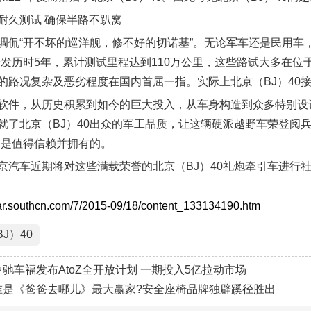
耐久测试 确保半路不趴窝
调侃“开不坏的巡洋舰，修不好的切诺基”。无论军车还是民用车
的开发历时5年，累计测试里程达到110万公里，这些路试大多在
的路况复杂及恶劣程度在国内首屈一指。实际上北京（BJ）40
软件，从历史积累到如今的巨大投入，从车身构造到众多特别设
就了北京（BJ）40出众的军工品质，让这辆硬派越野车荣登阅
无疑是值得信赖并拥有的。
京汽车近期将对这些满载荣誉的北京（BJ）40礼炮牵引车进行
r.southcn.com/7/2015-09/18/content_133134190.htm
J）40
中驰车福发布AtoZ全开放计划 一期投入5亿拉动市场
谁是《爸爸去哪儿》最大赢家?安全座椅品牌独辟蹊径胜出