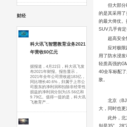
但大部分
的是其采用了
财经
的最大倚仗。
SUV几乎肯
超高安全
科大讯飞智慧教育业务2021
应对极限
年营收60亿元
用了防水浸发
轻质高强的G
据报道，4月22日，科大讯飞发
布2021年财报。报告显示，
40全车标配了
2021年全年公司营收超183亿，
敌。
同比增长40.6%，归属于上市公
司股东的净利润和扣除非经常性
损益的净利润分别为15.56亿和
9.79亿。值得一提的是，科大讯
北京（B
飞教育产...
大，同时也更
此外，北
别是35°、2