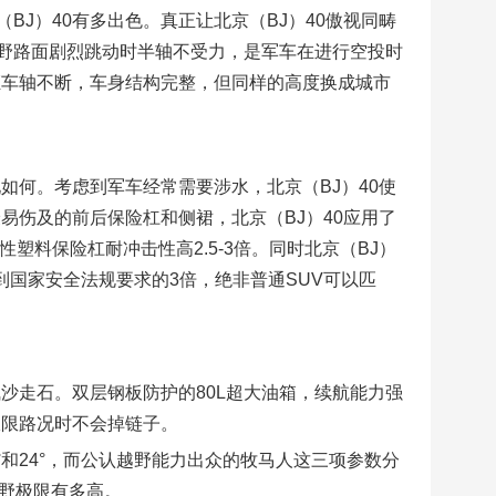
J）40有多出色。真正让北京（BJ）40傲视同畴
野路面剧烈跳动时半轴不受力，是军车在进行空投时
证车轴不断，车身结构完整，但同样的高度换成城市
如何。考虑到军车经常需要涉水，北京（BJ）40使
易伤及的前后保险杠和侧裙，北京（BJ）40应用了
塑料保险杠耐冲击性高2.5-3倍。同时北京（BJ）
，达到国家安全法规要求的3倍，绝非普通SUV可以匹
沙走石。双层钢板防护的80L超大油箱，续航能力强
极限路况时不会掉链子。
3°和24°，而公认越野能力出众的牧马人这三项参数分
的越野极限有多高。