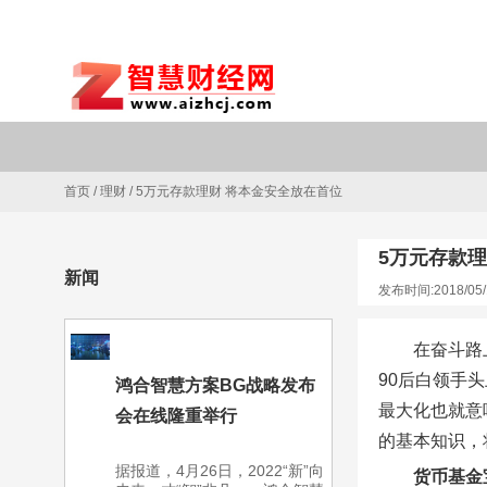
首页
/
理财
/
5万元存款理财 将本金安全放在首位
5万元存款
新闻
发布时间:2018/05/
在奋斗路
90后白领手
鸿合智慧方案BG战略发布
最大化也就意
会在线隆重举行
的基本知识，
据报道，4月26日，2022“新”向
货币基金