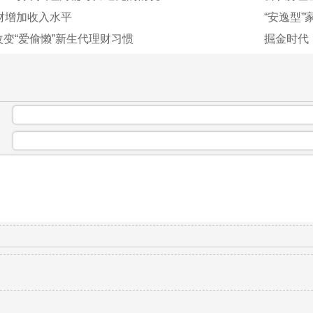
财增加收入水平
“安逸型
变“爱偷懒”新生代理财习惯
掘金时代：
：
：