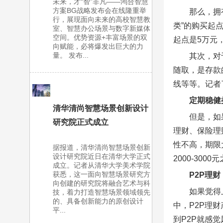
未来，才“智”非凡——鸿合智慧
方案BG战略发布会在线隆重举
那么，拥
行，展现面向未来的高校智慧教
类”的购买起
室、智慧办公场景与数字新媒体
空间。优势资源+丰富场景的双
起点是5万元
向赋能，必将爆发出巨大的力
量。 发布...
其次，对
随取，是存款
线等等。记者
定期稳健
清华清尚智慧场景创新设计
但是，如
研究院正式成立
理财、保险理
性不高，期限
据报道，清华清尚智慧场景创新
设计研究院近日在清华大学正式
2000-3000
成立。记者从清华大学美术学院
获悉，这一面向智慧场景研究方
P2P理财
向创建的研究院将融合艺术与科
如果觉得
技，着力打造智慧场景领域领先
的、具备创新能力的原创设计
中，P2P理
平...
到P2P就感