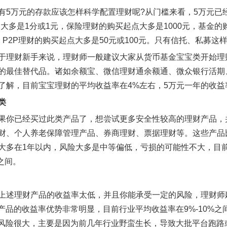
有5万元的存款应该怎样科学配置理财呢?从门槛来看，5万元已
点大多是1分或1元，保险理财的购买起点大多是1000元，基金的
，P2P理财的购买起点大多是50元或100元。只有信托、私募
于理财新手来说，理财师一般建议大家从货币基金宝宝类开始理
的最佳替代品。诸如余额宝、微信理财通余额通、微众银行活期
了解，目前宝宝理财的平均收益率在4%左右，5万元一年的收益率
类
果你已经买过此类产品了，想尝试更多安全性较高的理财产品，
财、个人养老保障管理产品、券商理财、票据理财等。这些产品
大多在1年以内，风险大多是中等偏低，亏损的可能性不大，目前
元之间。
上述理财产品的收益率太低，并且你能承受一定的风险，理财师
财产品的收益率优势非常明显，目前行业平均收益率在9%-10%之
觉风险很大，主要是因为前几年行业野蛮生长，导致大批平台跑