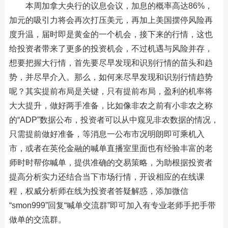
本周加拿大央行的议息会议，加息的概率高达86%，
加元的吸引力将会再次打压美元，再加上美国摆停风险再
度升温，届时即是黄金的一个机会，接下来的行情，这也
给投资者带来了更多的投资机会，不过机遇与风险并存，
想要把握大行情，首先要尽早发现和识别行情的苗头和趋
势，并尽早介入。那么，如何来尽早发现和识别行情趋势
呢？其实提前布局是关键，只有提前布局，盈利的机率将
大大提升，做好两手准备，比如像非农之前有小非农之称
的“ADP”数据公布，投资者可以从中窥见非农数据的情况，
只需提前做好准备，等消息一公布市况明朗即可乘机入
市，或者在英伦金融的喊单直播室里面也有经验丰富的老
师时时帮你喊单，提供准确的交易策略，为助根据投资者
提高分析实力还结合当下市场行情，开设相应的在线课
程，权威分析师在线为投资者答疑解惑，添加微信
“smon999”回复“喊单交流群”即可加入有专业老师手把手带
做单的交流群。