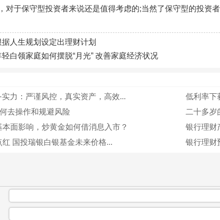
，对于保守型投资者来说还是值得考虑的;当然了保守型的投资
根据人生规划设定出理财计划
年轻白领家庭如何摆脱“月光” 改善家庭经济状况
备实力：严谨风控，真实资产，高效...
低利率下获
如何去操作和规避风险
二十多岁
基本面影响，炒黄金如何借消息入市？
银行理财产
红 国投瑞银白银基金未来价格...
银行理财
：
：