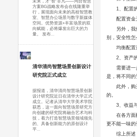
未来，才“智”非凡——鸿合智慧
方案BG战略发布会在线隆重举
1、配置
行，展现面向未来的高校智慧教
室、智慧办公场景与数字新媒体
配置资金
空间。优势资源+丰富场景的双
向赋能，必将爆发出巨大的力
另外，我
量。 发布...
别，安全性怎
均衡配置
2、资产
清华清尚智慧场景创新设计
需要进一
研究院正式成立
是，将不同的
此外，购
据报道，清华清尚智慧场景创新
的。
设计研究院近日在清华大学正式
成立。记者从清华大学美术学院
3、收益
获悉，这一面向智慧场景研究方
向创建的研究院将融合艺术与科
在各方面
技，着力打造智慧场景领域领先
更不能一味的
的、具备创新能力的原创设计
平...
综上所述