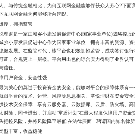
人。与传统金融相比，为何互联网金融能够俘获众人芳心?下面
下互联网金融为何能够所向睥睨。
雄厚，拥抱监管
悦理财是一家由城乡小康发展促进中心(国家事业单位)战略控股的
城乡小康发展促进中心作为国家事业单位，拥有丰富的资源、资
稳健发展。在监管时代，该平台也积极拥抱监管，成功签订银行
可证，合规更上一层楼。平台用出色的综合实力得到了业界认可
与信任。
障用户资金，安全性强
最为关心的莫过于投资资金的安全，能够对平台的保障体系有一
就跟平台的技术、运营、风控等息息相关。掌悦理财在资金安全
供技术安全保障，享有云服务器、云数据库、云盾、防火墙、高防
太财险，同卡进出，并启动“掌盾计划”在最大程度保障用户资金
头把控风险，并将风险降至最低;在法律层面，聘请国内知名律
类型丰富，收益稳健