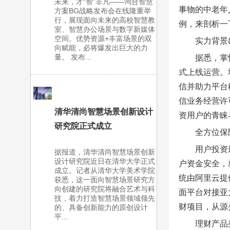
未来，才“智”非凡——鸿合智慧
事物的中老年
方案BG战略发布会在线隆重举
行，展现面向未来的高校智慧教
例，来剖析一
室、智慧办公场景与数字新媒体
空间。优势资源+丰富场景的双
实力背景
向赋能，必将爆发出巨大的力
量。 发布...
据悉，掌
式上线运营。
信并助力平台
信业务经营许
清华清尚智慧场景创新设计
资用户的青睐
研究院正式成立
全方位保
用户投资
据报道，清华清尚智慧场景创新
设计研究院近日在清华大学正式
户资金安全，
成立。记者从清华大学美术学院
统由阿里云提
获悉，这一面向智慧场景研究方
向创建的研究院将融合艺术与科
面平台对接亚
技，着力打造智慧场景领域领先
财项目，从源
的、具备创新能力的原创设计
平...
理财产品