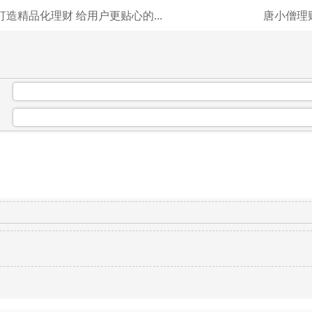
打造精品化理财 给用户更贴心的...
唐小僧理财
：
：