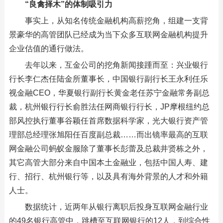
“良禽择木”的体制吸引力
事实上，从知名传统金融机构高薪挖角，组建一支背
景豪华的高管团队已经成为当下众多互联网金融机构提升
企业估值的通行做法。
去年以来，互金公司的挖角新闻接踵而至：兴业银行
行长李仁杰任陆金所董事长，中国银行副行长王永利任乐
视金融CEO，华夏银行副行长黄金老任苏宁金融常务副总
裁，杭州银行行长俞胜法任网商银行行长，JP摩根纽约总
部风控执行董事谷颖任首席数据科学家，光大银行资产管
理部总经理张旭阳任百度副总裁……而出镜率最高的互联
网金融公司蚂蚁金服除了董事长彭蕾及总裁井贤栋之外，
其它高管大部分来自中国本土金融业，包括中国人寿、建
行、招行、杭州银行等，以及具有海外背景的人才和外籍
人士。
数据统计，近两年从银行离职后投身互联网金融行业
的49名银行高管中，跳槽至互联网银行的12人，到综合性