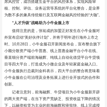
席风控官，成功搭建互金平台的风控体系，实现风险审
核、控制、评估、业务运营等系统的平台化整合，是业界
为数不多的兼具传统银行及互联网金融风控经验的“大咖”。
“人才升级”战略助力小牛金服上市
值得注意的是，张祐成的加盟正好发生在小牛金服对
外宣布启动“美好伙伴计划”，并将于明年进行海外上市之
时。10月28日，小牛金服召开新闻发布会，宣布整合旗下
小额分散资产端小牛普惠、线上普惠金融平台小牛在线、
垂直细分资产端前海融辉、纯线上自动化借贷平台牛贷项
目等四大平台，打造成为小微企业及年轻家庭金融入口。
小牛金服执行总裁刘金科表示，四大平台的整合将意味着
小牛金服在公司治理及业务拓展上进行全开放式的合作和
创新。
记者注意到，前海融辉、牛贷项目为小牛金服新开辟
的两大资产端，在当下资产荒缺乏、投资收益下降的情况
下，以融资租赁为主业的前海融辉和审批快、线上完成授