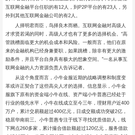
互联网金融平台任职的有12人，到P2P平台的有23人，另
外到其他互联网金融公司的有2人。
人择明君而臣，鸟择良木而栖。互联网金融对高级人
才求贤若渴的同时，高级人才也有了更多的选择机会。“高
管跳槽面临更大的机会成本和风险。一般而言，他们在原
来的金融机构已经身兼要职，如果跳槽，除非有更大的激
励条件，并且平台自身具有极大的想象空间。”一名从事互
联网金融的人力资源负责人告诉记者。
从这个角度而言，小牛金服近期的战略调整和制度变
革或许正契合了这些高尖人才的选择。信息显示，小牛金
服旗下原有的资金端小牛在线、资产端小牛普惠已经处于
行业的领先水平，小牛在线成立至今三年，理财用户近400
万户，累计交易额超过400亿元，日成交额成功突破2亿，
稳居华南前三。小牛普惠专注于线下寻找优质借款人，线
下网点260多家，累计撮合借款额超过120亿元，服务借款