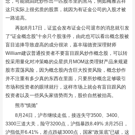
念，可能就由此炒作出一匹股市里的黑马，例如梅雁吉祥
这只实际上很劣质的股票，就因为有证金公司的入股才被
一路追高。
再如8月17日，证监会发布证金公司退市的消息就引发
了“证金概念股”十余只个股涨停，由此也可以看出概念股被
盲目追捧导致虚高的成分很浓，嘉丰瑞德资深理财师
William建议普通投资者不要盲目跟风炒作概念股，可以转
投采用量化对冲策略的众星拱月MOM这类理财产品来规避
股市震荡风险，因为概念股内含巨大投资风险，概念炒作
并不注重有多少真的东西在里面，只要所炒概念足够吸引
市场和投资者的眼球就行，这样市场上就会有盲目跟风的
投资者以及一些风头家借势而为，股价自然被抬高。
熊市“慎抛”
8月24日，沪市继续走低，接连失守3500、3400、
3300三道大关，险守3200点，沪指暴跌8.49% ;8月25日，
沪指低开6.41%，差点跌破3000点，国家“政策底”已破，这