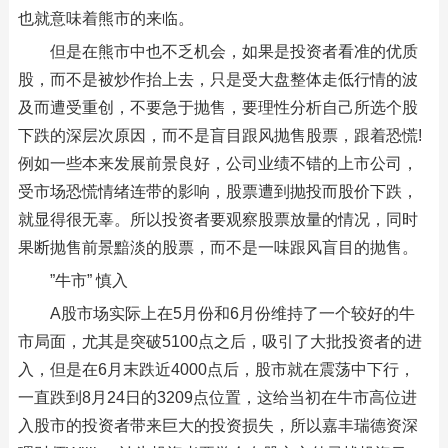
也就意味着熊市的来临。
但是在熊市中也不乏机会，如果是投资者看准的优质
股，而不是被炒作抬上去，只是受大盘整体走低行情的波
及而遭受重创，不要急于抛售，要理性分析自己所选个股
下跌的深层次原因，而不是盲目跟风抛售股票，跟着恐慌!
例如一些本来发展前景良好，公司业绩不错的上市公司，
受市场恐慌情绪连带的影响，股票遭到抛投而股价下跌，
就显得很无辜。所以投资者要观察股票放量的情况，同时
果断抛售前景黯淡的股票，而不是一味跟风盲目的抛售。
”牛市” 慎入
A股市场实际上在5月份和6月份维持了一个较好的牛
市局面，尤其是突破5100点之后，吸引了大批投资者的进
入，但是在6月末跌近4000点后，股市就在震荡中下行，
一直跌到8月24日的3209点位置，这给当初在牛市高位进
入股市的投资者带来巨大的投资损失，所以嘉丰瑞德资深