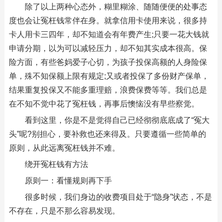
除了以上两种心态外，糊里糊涂、随随便便的处事态
度也会让冤枉钱常伴在身。就拿信用卡使用来说，很多持
卡人用卡三四年，却不知道会有年费产生;只要一花大钱就
申请分期，以为可以减轻压力，却不知其实成本很高。保
险方面，有些爸妈爱子心切，为孩子投保高额的人身险保
单，殊不知保额上限有规定;又或者投保了多份财产保单，
结果重复投保又不能多重理赔，浪费保费等等。我们总是
在不知不觉中花了冤枉钱，再事后懊恼没有早些察觉。
看到这里，你是不是觉得自己已经彻彻底底成了“冤大
头”呢?别担心，要补救也还来得及。只要遵循一些简单的
原则，从此远离冤枉钱并不难。
绕开冤枉钱有方法
原则一：看懂规则再下手
很多时候，我们身边的收费项目处于“隐身”状态，不是
不存在，只是不那么容易发现。