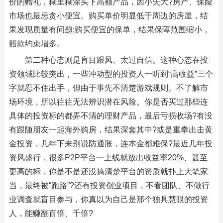
价的赠礼，糊里糊涂买下高额产品，因小失大?房产、保险
市场也最忌贪小便宜。购买单价明显低于周边的房屋，结
果发现质量有问题;购买便宜的保单，结果保障范围缩小，
赔款约束增多。
第二种心态则是盲目跟风、太过自信。这种心态在投
资领域比较突出，一些冲动型的投资人一听到“高收益”三个
字就忍不住出手，但由于事先不清楚游戏规则、不了解市
场环境，所以往往无法辨识潜在风险。你是否买过那些连
具体的投资标的都弄不清的理财产品，最后亏损收场?有没
有跟随朋友一起海外购房，结果深套其中?或是重拳出击黄
金投资，几年下来别说防通胀，连本金都难保?最近几年投
资风盛行，很多P2P平台一上线就放出收益率20%、甚至
更高的标，你是不是还没搞清楚平台的资质就扑上大笔家
当，最终被“跑路”?还有投资创业项目，不看团队、不做行
业调查就盲目参与，你真以为自己是那个独具慧眼的投资
人，能赚翻百倍、千倍?