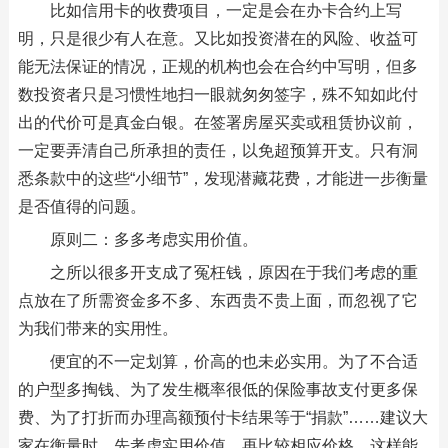
比如信用卡的收费项目，一定是会在办卡合约上写
明，只是很少有人在意。又比如投资潜在的风险、收益可
能无法保证的情况，正规的机构也会在合约中写明，但多
数投资者只是习惯性地扫一眼就匆匆签字，殊不知如此付
出的代价可是真金白银。在签署房屋买卖或租赁协议前，
一定要弄清自己所承担的责任，以免超预算开支。只有洞
悉条款中的这些“小细节”，发现潜藏花费，才能进一步衡量
是否值得的问题。
原则二：多多考虑实用价值。
之所以很多开支成了冤枉钱，原因在于我们考虑的重
点放在了所需资金多不多、东西贵不贵上面，而忽视了它
为我们带来的实用性。
便宜的不一定划算，价高的也未必实用。为了不合适
的户型多掏钱、为了发生概率很低的保险事故支付更多保
费、为了打折而办理高额预付卡结果等于“捐款”……建议大
家在衡量时，先考虑实用价值，再比较相应价格，这样能