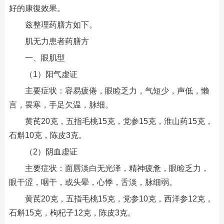
好的康復效果。
兹整理药膳方如下。
肌无力患者药膳方
一、眼肌型
（1）阳气虚证
主要症状：容易疲倦，眼睑乏力，气短少，声低，懒
言，畏寒，手足欠温，脉细。
黄芪20克，五指毛桃15克，党参15克，淮山药15克，
石斛10克，陈皮3克。
（2）阴血虚证
主要症状：面唇淡白无光泽，精神疲惫，眼睑乏力，
眼干涩，咽干，或头晕，心悸，舌淡，脉细弱。
黄芪20克，五指毛桃15克，党参10克，西洋参12克，
石斛15克，枸杞子12克，陈皮3克。