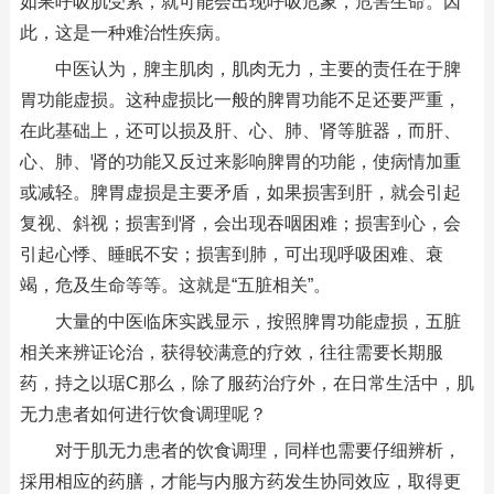
如果呼吸肌受累，就可能会出现呼吸危象，危害生命。因
此，这是一种难治性疾病。
中医认为，脾主肌肉，肌肉无力，主要的责任在于脾
胃功能虚损。这种虚损比一般的脾胃功能不足还要严重，
在此基础上，还可以损及肝、心、肺、肾等脏器，而肝、
心、肺、肾的功能又反过来影响脾胃的功能，使病情加重
或减轻。脾胃虚损是主要矛盾，如果损害到肝，就会引起
复视、斜视；损害到肾，会出现吞咽困难；损害到心，会
引起心悸、睡眠不安；损害到肺，可出现呼吸困难、衰
竭，危及生命等等。这就是“五脏相关”。
大量的中医临床实践显示，按照脾胃功能虚损，五脏
相关来辨证论治，获得较满意的疗效，往往需要长期服
药，持之以琚C那么，除了服药治疗外，在日常生活中，肌
无力患者如何进行饮食调理呢？
对于肌无力患者的饮食调理，同样也需要仔细辨析，
採用相应的药膳，才能与内服方药发生协同效应，取得更