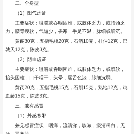
二、全身型
（1）阳气虚证
主要症状：咀嚼或吞咽困难，或肢体乏力，或抬颈乏
力，腰背痠软，气短少，畏寒，手足不温，脉细或细沉。
黄芪30克，五指毛桃20克，石斛10克，杜仲12克，巴
戟天12克，陈皮3克。
（2）阴血虚证
主要症状：咀嚼或吞咽困难，或肢体乏力，或颈软，
抬头困难，口干咽干，头晕，唇舌色淡，脉细沉弱。
黄芪20克，五指毛桃15克，石斛15克，熟地12克，鸡
血藤15克，陈皮3克。
三、兼有感冒
（1）外感寒邪
兼见感冒症状：咽痒，流清涕，咳嗽，痰清稀白，无
汗，恶寒等。