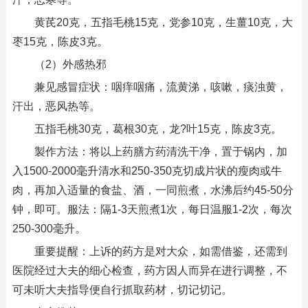
黄芪20克，五指毛桃15克，党参10克，生薑10克，大
枣15克，陈皮3克。
（2）外感热邪
兼见感冒症状：咽痒咽痛，流黄涕，咳嗽，痰浊黄，
汗出，恶风热等。
五指毛桃30克，葛根30克，龙?叶15克，陈皮3克。
製作方法：将以上药膳方药清洗干净，置于锅内，加
入1500-2000毫升清水和250-350克切成片状的瘦肉或牛
肉，再加入适量的食盐、酒，一同煎煮，水沸后约45-50分
钟，即可。服法：隔1-3天煎煮1次，每日温服1-2次，每次
250-300毫升。
重要提醒：上诉的药方是对大众，如需借鉴，还需到
医院经过大夫的细心检查，药方因人而异在进行调整，不
可未听大夫指导便自行抓取药材，切记切记。