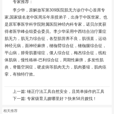
专家推荐：
李少华，原解放军第309医院肌无力诊疗中心首席专
家,国家级名老中医周乐年亲授弟子，出身于中医世家。也
是原军事医学科学院附属医院神经内科专家，诺贝尔奖获
得者医学峰会组委会委员。李少华采用中西结合治疗重症
肌无力，肌无力综合征，各型肌营养不良，肌强直，运动
神经元病，面神经麻痹，槤枷臂综合征，槤枷腿综合征，
平山病，腓骨肌萎缩症，僵人综合征，梅杰综合征，线粒
体肌病，慢性格林-巴利综合征，周期性麻痹，多发性肌
炎，脊髓空洞症，硬皮病等肌肉无力，肌肉萎缩，肌肉痉
挛，有独特疗效。
上一篇:
锤正疗法工具自然安全，且简单操作的工具
下一篇:
专家级育儿嫂哪里好？快来58月嫂找！
相关推荐