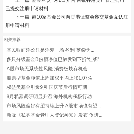
上一篇:
基金互认7月1日开闸 首批香港资产管理公司
已提交注册申请材料
下一篇:
超10家基金公司向香港证监会递交基金互认注
册申请材料
相关推荐
基民账面浮盈只是浮梦一场 盈利“落袋为...
多只分级基金B份额净值已触发到下折“红线”
A股市场无系统性风险 消费板块存机会
股票型基金净值上周加权平均上涨1.07%
权益类基金引爆9月 国庆节后行情可期
8月私募调研明显升温 海外机构积极行动
市场风险偏好有望持续上升 A股市场也有望...
新版《私募基金管理人登记须知》发布 促进...