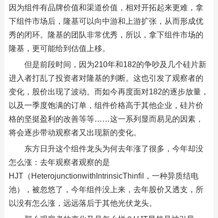
因为组件有品牌价值和渠道价值，相对开拓起来更难，拿
下组件市场后，隆基可以向中游和上游扩张，从而形成优
秀的闭环。隆基的团队非常优秀，所以，拿下组件市场的
隆基，更可能给到估值上移。
但是前段时间，因为210年和182的争吵及几个硅片新
进入者打乱了投资者对隆基的判断。这也引发了观察者的
变化，股价出现了波动。而如今再度面对182的逐步放量，
以及一季度饱满的订单，组件价格高于其他企业，硅片价
格的坚挺盈利的改善等等……这一系列显而易见的因素，
将会逐步带动观察者又出现新的变化。
东方日升这个组件龙头为何去年涨了很多，今年却没
怎么涨：去年观察者观察的是
HJT（HeterojunctionwithIntrinsicThinfil，一种异质结电
池），被忽悠了，今年组件没上来，去年股价又透支，所
以没有怎么涨，远远落后于其他光伏龙头。