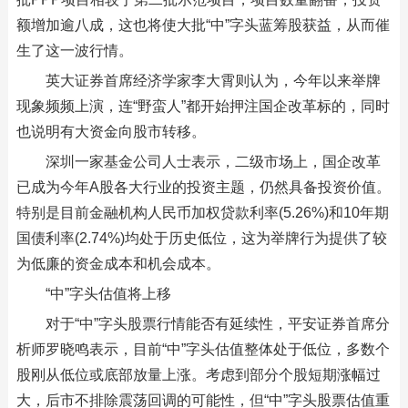
额增加逾八成，这也将使大批“中”字头蓝筹股获益，从而催
生了这一波行情。
英大证券首席经济学家李大霄则认为，今年以来举牌
现象频频上演，连“野蛮人”都开始押注国企改革标的，同时
也说明有大资金向股市转移。
深圳一家基金公司人士表示，二级市场上，国企改革
已成为今年A股各大行业的投资主题，仍然具备投资价值。
特别是目前金融机构人民币加权贷款利率(5.26%)和10年期
国债利率(2.74%)均处于历史低位，这为举牌行为提供了较
为低廉的资金成本和机会成本。
“中”字头估值将上移
对于“中”字头股票行情能否有延续性，平安证券首席分
析师罗晓鸣表示，目前“中”字头估值整体处于低位，多数个
股刚从低位或底部放量上涨。考虑到部分个股短期涨幅过
大，后市不排除震荡回调的可能性，但“中”字头股票估值重