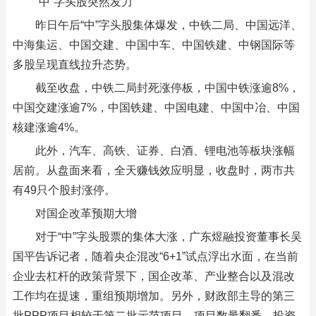
“中”字头股突然发力
昨日午后“中”字头股集体爆发，中铁二局、中国远洋、
中海集运、中国交建、中国中车、中国铁建、中钢国际等
多股呈现直线拉升态势。
截至收盘，中铁二局封死涨停板，中国中铁涨逾8%，
中国交建涨逾7%，中国铁建、中国电建、中国中冶、中国
核建涨逾4%。
此外，汽车、高铁、证券、白酒、锂电池等板块涨幅
居前。从盘面来看，全天赚钱效应明显，收盘时，两市共
有49只个股封涨停。
对国企改革预期大增
对于“中”字头股票的集体大涨，广东煜融投资董事长吴
国平告诉记者，随着央企混改“6+1”试点浮出水面，在当前
企业去杠杆的政策背景下，国企改革、产业整合以及混改
工作均在提速，重组预期增加。另外，财政部主导的第三
批PPP项目相较于第二批示范项目，项目数量翻番，投资