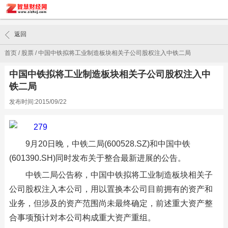
返回
首页
/
股票
/
中国中铁拟将工业制造板块相关子公司股权注入中铁二局
中国中铁拟将工业制造板块相关子公司股权注入中
铁二局
发布时间:2015/09/22
9月20日晚，中铁二局(600528.SZ)和中国中铁
(601390.SH)同时发布关于整合最新进展的公告。
中铁二局公告称，中国中铁拟将工业制造板块相关子
公司股权注入本公司，用以置换本公司目前拥有的资产和
业务，但涉及的资产范围尚未最终确定，前述重大资产整
合事项预计对本公司构成重大资产重组。