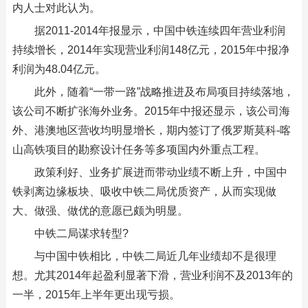
内人士对此认为。
据2011-2014年报显示，中国中铁连续四年营业利润
持续增长，2014年实现营业利润148亿元，2015年中报净
利润为48.04亿元。
此外，随着“一带一路”战略推进及布局项目持续落地，
该公司不断扩张海外业务。2015年中报还显示，该公司海
外、港澳地区营收均明显增长，期内签订了俄罗斯莫科-喀
山高铁项目的勘察设计任务等多项国内外重点工程。
政策利好、业务扩展进而带动业绩不断上升，中国中
铁剥离边缘板块、吸收中铁二局优质资产，从而实现做
大、做强、做优的意愿已颇为明显。
中铁二局谋求转型?
与中国中铁相比，中铁二局近几年业绩却不是很理
想。尤其2014年起盈利显著下滑，营业利润不及2013年的
一半，2015年上半年更出现亏损。