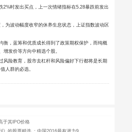
跌2%时发出买点，上一次情绪指标在5.28暴跌前发出
季度，为波动幅度收窄的休养生息状态，上证指数波动区
均衡，蓝筹和优质成长得到了政策期权保护，而纯概
、增发价等方向中精选个股。
过风险教育，股市去杠杆和风险偏好下行都将是长期
净值人群的必选。
高于其IPO价格
》的股票精选 ：中国2016最有潜力9...