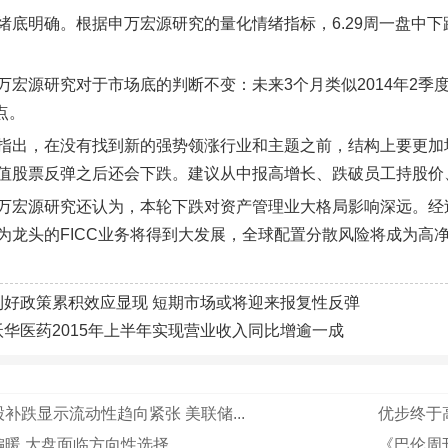
绪底明确。根据申万宏源研究的量化情绪指标，6.29周一盘中下
万宏源研究对于市场底的判断不变：未来3个月类似2014年2
0点。
指出，在没有找到新的强势领涨行业和主题之前，结构上要更加
值股票反弹之后还会下跌。建议从中报高增长、跌破员工持股价
万宏源研究还认为，本轮下跌对资产管理业大格局影响深远。经
为龙头的FICC业务将得到大发展，全球配置分散风险将成为高
利好政策累积效应显现 短期市场或将迎来报复性反弹
沃华医药2015年上半年实现营业收入同比增逾一成
补跌显示流动性趋向紧张 美联储...
优步终于
偏暖 大盘面临方向性选择
《巴伦周刊