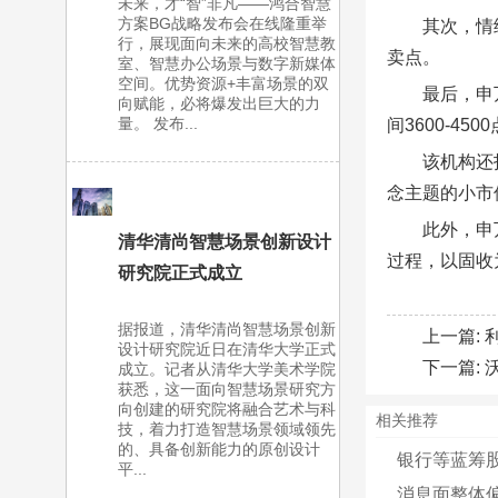
未来，才“智”非凡——鸿合智慧
方案BG战略发布会在线隆重举
其次，情
行，展现面向未来的高校智慧教
卖点。
室、智慧办公场景与数字新媒体
空间。优势资源+丰富场景的双
最后，申
向赋能，必将爆发出巨大的力
量。 发布...
间3600-450
该机构还
念主题的小市
此外，申
清华清尚智慧场景创新设计
过程，以固收
研究院正式成立
据报道，清华清尚智慧场景创新
上一篇:
设计研究院近日在清华大学正式
下一篇:
成立。记者从清华大学美术学院
获悉，这一面向智慧场景研究方
向创建的研究院将融合艺术与科
相关推荐
技，着力打造智慧场景领域领先
的、具备创新能力的原创设计
银行等蓝筹股
平...
消息面整体