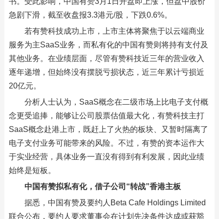
书。受此影响，中国有赞3月1日开盘即上涨，但盘中股价
急剧下滑，截至收盘报3.3港元/股，下跌0.6%。
若有赞科技成功上市，上市主体将聚焦于以云端商业
服务为主SaaS业务，而私有化的中国有赞则将持有支付及
其他业务。在业绩层面，尽管有赞科技近三年的营业收入
逐年递增，但始终没有摆脱亏损状态，近三年累计亏损近
20亿元。
分析人士认为，SaaS概念在二级市场上比电子支付概
念更受追捧，能够让公司股票估值最大化，有赞科技主打
SaaS概念赴港上市，既赶上了火热的板块、又暂时隔离了
电子支付业务可能带来的风险。不过，有赞的资本运作大
于实业经营，具体业务一直没有得到有利发展，因此业绩
始终是短板。
中国有赞拟私有化，借子公司“转战”香港主板
据悉，中国有赞及要约人Beta Cafe Holdings Limited
联合公布，要约人要求董事会在计划先决条件达成或获豁