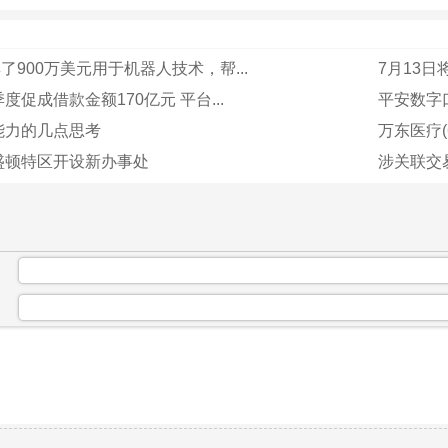
i筹集了900万美元用于机器人技术，帮...
7月13日
度促成借款金额170亿元 平台...
平安数字
能力的几点思考
万东医疗(
盛顿特区开设新办事处
涉关联交
：
：