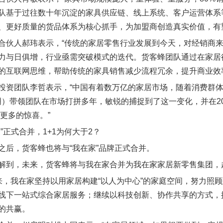
队基于过往数十年沉淀的家具供应链、线上系统、客户运营体系
、更好质量的货品体系为核心抓手，为加盟商创造真实价值，有
合伙人郝玮表示，“传统的家居零售行业发展到今天，对经销商
力与日俱增，行业亟需突破模式的迭代。货客蜂团队通过在家居
的互联网思维，帮助传统的家具销售减少流程冗余，提升商业效
投资团队李哲表示，“中国有着数万亿的家居市场，随着消费群
赵启明）带领团队在市场打拼多年，敏锐的捕捉到了这一变化，并在
来更多的惊喜。”
”正式合并，1+1为何大于2？
之后，货客蜂也将与“我在家”品牌正式合并。
解到，未来，货客蜂将与我在家合并为我在家家居新零售集团，赵
来，我在家坚持以用家居构建“以人为中心”的家庭空间，努力照顾
线下一站式综合家居服务；继续以科技创新、协作共享的方式，
的共赢。