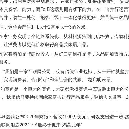
合并，赵启明对投中网表示，“在家居领域，如果想要做到一定
端原本具备线上能力，而To B这端则拥有线下能力。在二者并行
合并，劲往一处使，把线上线下一体化做得更好，并且统一对品
信，这样会产生1+1大于2甚至大于3的效果。
在家业务实现了全链路系统化，从材料源头到门店坪效，借助科
，让消费者以更低价格获得高品质家居产品。
在家将增加品牌建设投入，从好口碑到好品牌，以品牌加盟商方
服务。
，“我们是一家互联网公司，没有传统行业包袱，从一开始就坚
，实现消费者、合作伙伴和全社会的共赢。”赵启明表示。
处的赛道是一个巨大的赛道，大家都觉得赛道中应该跑出巨大的
称，“我相信只要持续围绕家庭去进行产品服务，踏踏实实做事，
再鼎医药公布2020年财报：营收4900万美元，研发支出进一步增
物联网泪崩2021：A股终于捱来“鸿蒙元年”