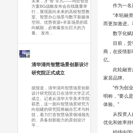
未来，才“智”非凡——鸿合智慧
作为一名
方案BG战略发布会在线隆重举
行，展现面向未来的高校智慧教
“本轮融
室、智慧办公场景与数字新媒体
空间。优势资源+丰富场景的双
而更加激进。
向赋能，必将爆发出巨大的力
量。 发布...
数字化赋
目前，货
商，在疫情影
亿。
清华清尚智慧场景创新设计
此轮融资
研究院正式成立
家居品牌。
“作为创
据报道，清华清尚智慧场景创新
设计研究院近日在清华大学正式
明称，“要么
成立。记者从清华大学美术学院
获悉，这一面向智慧场景研究方
体验。”
向创建的研究院将融合艺术与科
从投资人
技，着力打造智慧场景领域领先
的、具备创新能力的原创设计
优化和效率持
平...
经纬中国