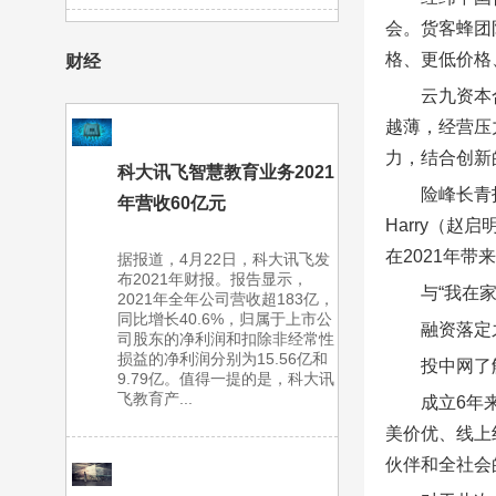
会。货客蜂团
格、更低价格
财经
云九资本
越薄，经营压
力，结合创新
科大讯飞智慧教育业务2021
险峰长青
年营收60亿元
Harry（
在2021年带
据报道，4月22日，科大讯飞发
布2021年财报。报告显示，
与“我在家
2021年全年公司营收超183亿，
同比增长40.6%，归属于上市公
融资落定
司股东的净利润和扣除非经常性
损益的净利润分别为15.56亿和
投中网了
9.79亿。值得一提的是，科大讯
飞教育产...
成立6年
美价优、线上
伙伴和全社会