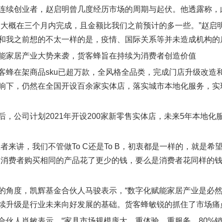
连续创业者，赵启明曾几度经历市场的周期与起伏。他透露称，
资大概在三个月内完成，且金额比我们之前预计的多一些。”赵启
和我之前想的不太一样的是，疫情、国际关系等并未造成机构的
能家居产业大势来袭，货客蜂旨在持续为消费者创造价值
客蜂在架商品sku已超万款，全风格全品类，完成门店升级改造
响下，仍然在全国开设百余家实体店，落实城市本地化服务，实
后，公司计划2021年开设200家新零售实体店，未来5年本地
业者来讲，我们不管做To C还是To B，初衷都是一样的，就是
是消费者购买相同的产品花了更少的钱，要么是消费者花同样的
的角度，凯辉基金合伙人马骏表示，“数字化赋能家居产业是必
续升级是行业未来向好发展的基础。货客蜂敏锐的抓住了市场痛
合伙人肖敏表示，“家具市场规模庞大，重体验、重服务，80%