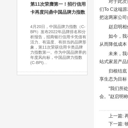
对于此次
第11次荣膺第一！招行信用
们To C这
卡再度问鼎中国品牌力指数
把这两家公司
赵启明相
4月20日，中国品牌力指数（C-
BPI）发布2022年品牌排名和分
如今，我
析报告，招商银行信用卡凭借有
活力、有温度、有担当的品牌形
从而降低成本
象，第11次荣获信用卡类品牌
力指数第一。作为中国品牌界的
未来，我
年度风向标，中国品牌力指数
站式家居产品
(C-BPI)...
归根结底
享生态为目标
“我们所
会。”赵启明
上一篇:
下一篇: