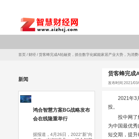
首页
/
财经
/
货客蜂完成A轮融资，抓住数字化赋能家居产业大势，为消费
货客蜂完成
新闻
发布时间:2021/03/
2021
投。
鸿合智慧方案BG战略发布
投中网了
会在线隆重举行
为中国最优秀
据报道，4月26日，2022“新”向
短交期，提升