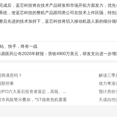
完成后，蓝芯科技将在技术产品研发和市场开拓方面发力，优先
系统，使蓝芯科技的整机产品跟同类公司在技术上作区隔，特别
整且先进的技术加持下，蓝芯科技将切入移动机器人新的细分领
B站、快手，终有一战
再鼎医药公布2020年财报：营收4900万美元，研发支出进一步增
易商满意吗？
解读三季
圈那些事
借力粤港澳
IPO六大基石投资者落定，高瓴、...
预计房价
市风险警示叠加，*ST德奥危机重重
天成自控(6