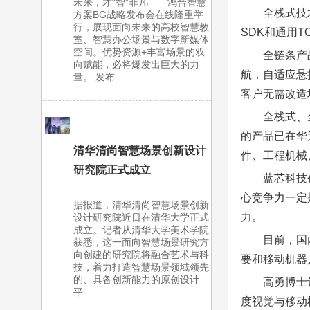
未来，才“智”非凡——鸿合智慧
全栈式技
方案BG战略发布会在线隆重举
行，展现面向未来的高校智慧教
SDK和通用
室、智慧办公场景与数字新媒体
空间。优势资源+丰富场景的双
全链条产
向赋能，必将爆发出巨大的力
航，自适应悬
量。 发布...
客户无需改造
全栈式、
的产品已在华
清华清尚智慧场景创新设计
件、工程机械
研究院正式成立
蓝芯科技
心竞争力一定
据报道，清华清尚智慧场景创新
力。
设计研究院近日在清华大学正式
成立。记者从清华大学美术学院
目前，国
获悉，这一面向智慧场景研究方
向创建的研究院将融合艺术与科
要和移动机器
技，着力打造智慧场景领域领先
的、具备创新能力的原创设计
高勇博士
平...
度视觉与移动